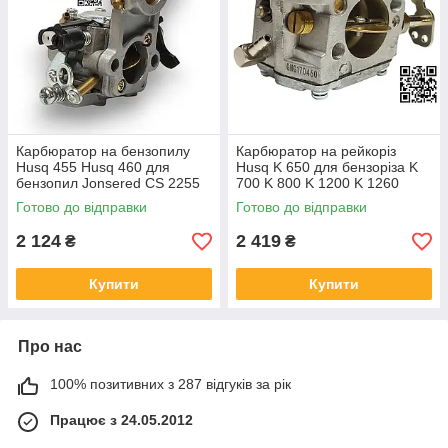
Карбюратор на бензопилу
Карбюратор на рейкоріз
Husq 455 Husq 460 для
Husq K 650 для бензоріза K
бензопил Jonsered CS 2255
700 K 800 K 1200 K 1260
S Хускв 461 CIM-EL35
5032812-70 503280418
Готово до відправки
Готово до відправки
5448830-01 5314407-01
506321503 Walbro WG-9A
WTEA-1
Smart Carb
2 124
2 419
₴
₴
Купити
Купити
Про нас
100% позитивних з 287 відгуків за рік
Працює з 24.05.2012