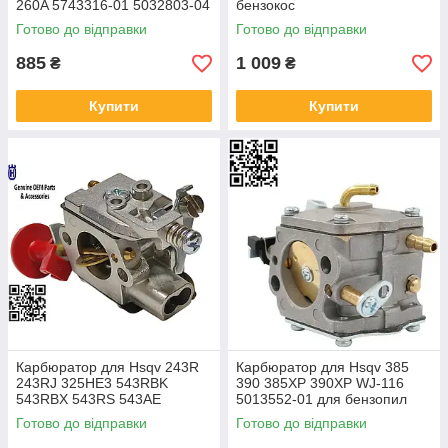
260A 5743316-01 5032803-04
бензокос
5032801-14 Walbro WJ 125
Готово до відправки
Готово до відправки
885
1 009
₴
₴
Купити
Купити
Карбюратор для Hsqv 243R
Карбюратор для Hsqv 385
243RJ 325HE3 543RBK
390 385XP 390XP WJ-116
543RBX 543RS 543AE
5013552-01 для бензопил
5849014-01 966787601
Хускв
Готово до відправки
Готово до відправки
966787701 577992805
WTEA8C603