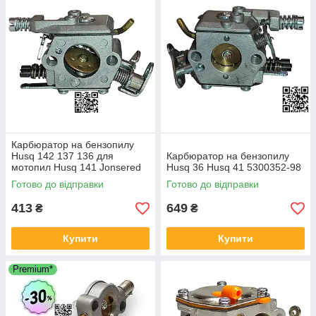
Карбюратор на бензопилу
Husq 142 137 136 для
Карбюратор на бензопилу
мотопил Husq 141 Jonsered
Husq 36 Husq 41 5300352-98
2036 2040 5300719-87
Готово до відправки
Готово до відправки
5300354-82 5300696-29
5300717-04
413
649
₴
₴
Купити
Купити
Premium*