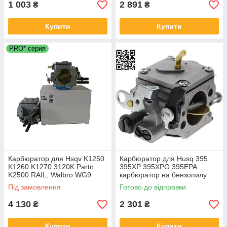
1 003
2 891
₴
₴
Купити
Купити
PRO* серия
Карбюратор для Hsqv K1250
Карбюратор для Husq 395
K1260 K1270 3120K Partn
395XP 395XPG 395EPA
K2500 RAIL, Walbro WG9
карбюратор на бензопилу
WG9A (5032812-70 5032812-
Хуск 395 Walbro WJ115
Під замовлення
Готово до відправки
17) для рейкорізів
5013551-01
4 130
2 301
₴
₴
Купити
Купити