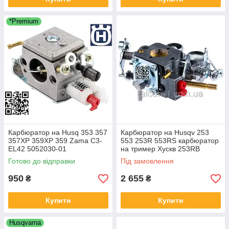
*Premium
Карбюратор на Husq 353 357
Карбюратор на Husqv 253
357XP 359XP 359 Zama C3-
553 253R 553RS карбюратор
EL42 5052030-01
на тример Хускв 253RB
253RJ 553RBX 5863466-01
Готово до відправки
Під замовлення
950
2 655
₴
₴
Купити
Купити
Husqvarna