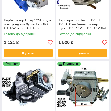
Карбюратор Husq 125BX для
Карбюратор Husqv 129LK
повітродувки Хускв 125BVX
129DJX на бензотример
C1Q-W37 5904601-02
Хускв 129R 129L 129C 129RJ
5450818-11 590460102
129LDX мотокосу 325R 329 L
Готово до відправки
Готово до відправки
581798001 545112101
5450080-97 5817343-01
1 121
1 520
₴
₴
Купити
Купити
*Premium
Подарунок