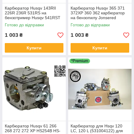
Карбюратор Husqv 143RII
Карбюратор Husqv 365 371
226R 236R 531RS на
372XP 360 362 карбюратор
бензотример Husqv 541RST
на бензопилу Jonsered
5053053-01 5871067-01
CS2065 HU 365 372 HD-12
Готово до відправки
Готово до відправки
5053053-01
HD-6 5032818-01 503 28 32-
03
1 003
1 003
₴
₴
Купити
Купити
*Premium
Карбюратор Husqv 61 266
Карбюратор для Hsqv 120
268 272 272 ХР HS254B HS-
LC, 120 L (531004122) для