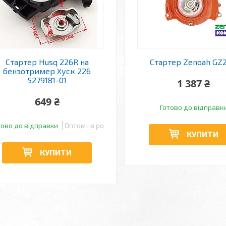
Стартер Husq 226R на
Стартер Zenoah GZ
бензотример Хуск 226
5279181-01
1 387 ₴
649 ₴
Готово до відправк
тово до відправки
Оптом і в роздріб
КУПИТИ
КУПИТИ