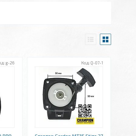
g-26
Q-07-1
0 PRO
Стартер Garden MT35 Stiga 27