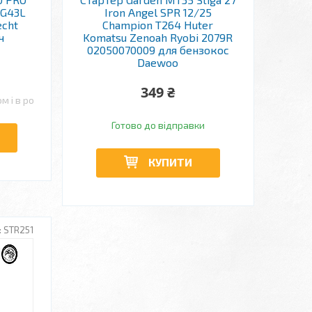
 G43L
Iron Angel SPR 12/25
echt
Champion T264 Huter
ч
Komatsu Zenoah Ryobi 2079R
02050070009 для бензокос
Daewoo
349 ₴
м і в роздріб
Готово до відправки
КУПИТИ
STR251