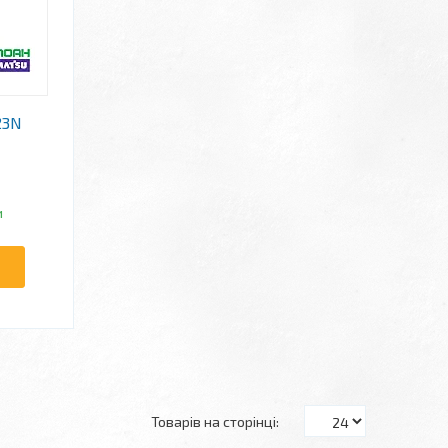
23N
и