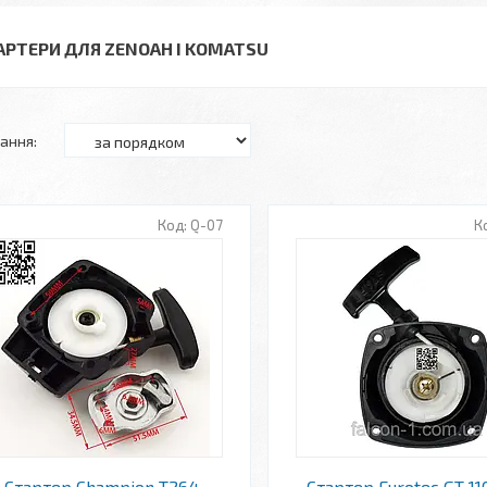
АРТЕРИ ДЛЯ ZENOAH І KOMATSU
Q-07
Стартер Champion T264
Стартер Eurotec GT 11