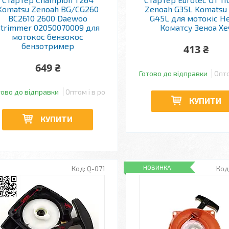
Komatsu Zenoah BG/CG260
Zenoah G35L Komatsu
BC2610 2600 Daewoo
G45L для мотокіс H
Strimmer 02050070009 для
Коматсу Зеноа Хе
мотокос бензокос
бензотример
413 ₴
649 ₴
Готово до відправки
Опто
тово до відправки
Оптом і в роздріб
КУПИТИ
КУПИТИ
НОВИНКА
Q-071