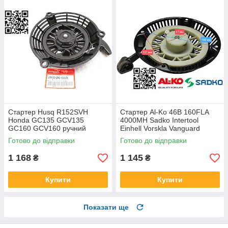
Стартер Husq R152SVH
Стартер Al-Ko 46B 160FLA
Honda GC135 GCV135
4000MH Sadko Intertool
GC160 GCV160 ручний
Einhell Vorskla Vanguard
стартер на газонокосарку
Royal Grunhelm Vitals
Готово до відправки
Готово до відправки
Solo 503 28400-ZM0-023ZA
Greenzone Briggs Stratton
GJAPA-2184992MS6
Салют-5БC
1 168
1 145
₴
₴
Купити
Купити
Показати ще