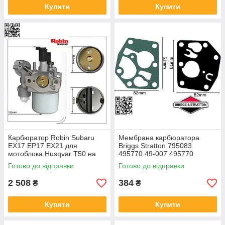
Купити
Купити
Карбюратор Robin Subaru
Мембрана карбюратора
EX17 EP17 EX21 для
Briggs Stratton 795083
мотоблока Husqvar T50 на
495770 49-007 495770
мотокультиватор Solo Pubert
прокладка для двигунів брігс
Готово до відправки
Готово до відправки
Нева 503 277-62301-60 277-
стратон на газонокосарку
62301-30
мотоблок
2 508
384
₴
₴
Купити
Купити