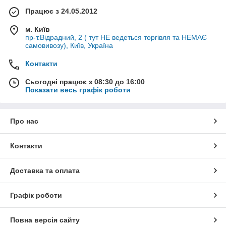
понад
1 500
товарних позицій, д
оступні ціни,
Працює з 24.05.2012
гнучка система знижок.
Працюємо як з оптовими,
так і з роздрібними клієнтами.
м. Київ
пр-т.Відрадний, 2 ( тут НЕ ведеться торгівля та НЕМАЄ
самовивозу), Київ, Україна
Підібрати запчастини
Контакти
Сьогодні працює з 08:30 до 16:00
Показати весь графік роботи
Найбільш затребувана продукція
Про нас
Контакти
Доставка та оплата
Графік роботи
Повна версія сайту
Насадки для мотокіс і висоторізів