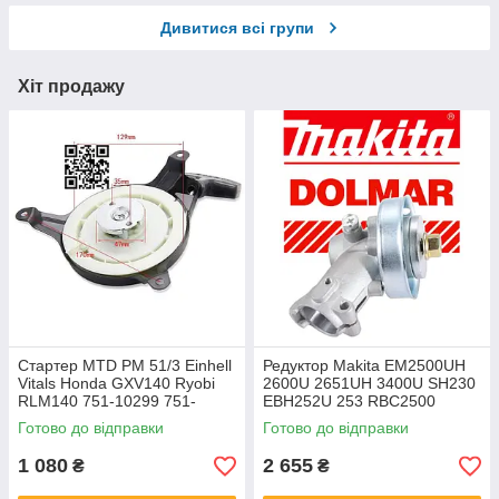
Дивитися всі групи
Хіт продажу
Стартер MTD PM 51/3 Einhell
Редуктор Makita EM2500UH
Vitals Honda GXV140 Ryobi
2600U 2651UH 3400U SH230
RLM140 751-10299 751-
EBH252U 253 RBC2500
11720 751-12683 28400-ZG9-
DUR361U DA00000453
Готово до відправки
Готово до відправки
803 28400-ZG9-8022
DA00000324 125476-1
28400ZG980
6193001005 126262-3
1 080
2 655
₴
₴