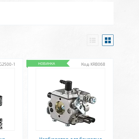
НОВИНКА
G2500-1
KRB068
на
Карбюратор для бензопил