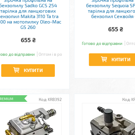
бензопилу Sadko GCS 254
бензопилу Sequoia S
тарілка для ланцюгових
тарілка для ланцюг
ензопил Makita 3110 Ta tra
бензопил Секвойя 
00 на мотопилку Oleo-Mac
GS 260
655 ₴
655 ₴
Готово до відправки
Опто
тово до відправки
Оптом і в роздріб
КУПИТИ
КУПИТИ
PREMIUM
KRB392
K