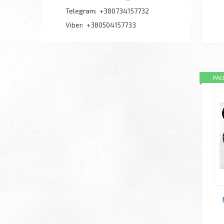
+380734157732
+380504157733
РА