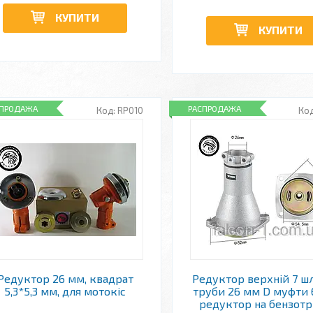
КУПИТИ
КУПИТИ
СПРОДАЖА
РАСПРОДАЖА
RP010
Редуктор 26 мм, квадрат
Редуктор верхній 7 шл
5,3*5,3 мм, для мотокіс
труби 26 мм D муфти
редуктор на бензот