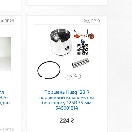
RP26
RP19
ля
Поршень Husq 128 R
ECS-
поршневий комплект на
Садко
бензокосу 125R 35 мм
545081814
224 ₴
ки оптом