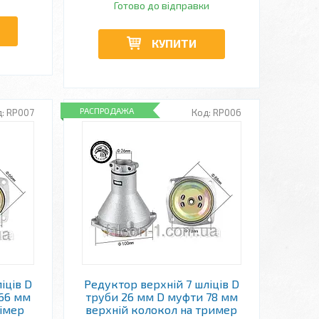
Готово до відправки
КУПИТИ
РАСПРОДАЖА
RP007
RP006
іців D
Редуктор верхній 7 шліців D
 66 мм
труби 26 мм D муфти 78 мм
рімер
верхній колокол на тример