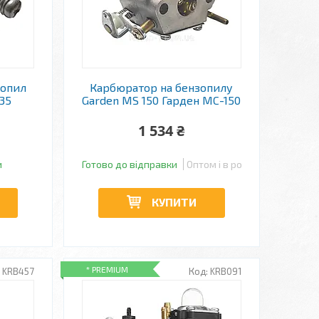
зопил
Карбюратор на бензопилу
35
Garden MS 150 Гарден МС-150
1 534 ₴
и
Готово до відправки
Оптом і в роздріб
КУПИТИ
* PREMIUM
KRB457
KRB091