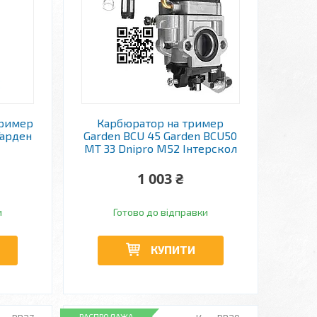
тример
Карбюратор на тример
Гарден
Garden BCU 45 Garden BCU50
MT 33 Dnipro M52 Інтерскол
1 003 ₴
и
Готово до відправки
КУПИТИ
РАСПРОДАЖА