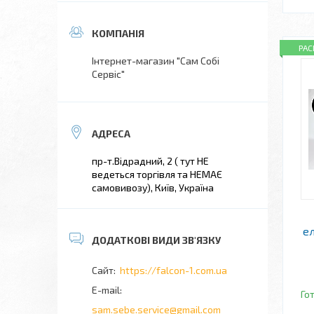
РА
Інтернет-магазин "Сам Собі
Сервіс"
пр-т.Відрадний, 2 ( тут НЕ
ведеться торгівля та НЕМАЄ
самовивозу), Київ, Україна
е
https://falcon-1.com.ua
Го
sam.sebe.service@gmail.com