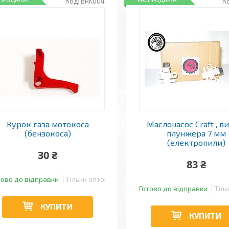
BRK004
Курок газа мотокоса
Маслонасос Craft , в
(бензокоса)
плунжера 7 мм
(електропили)
30 ₴
83 ₴
тово до відправки
Тільки оптом
Готово до відправки
Тіль
КУПИТИ
КУПИТИ