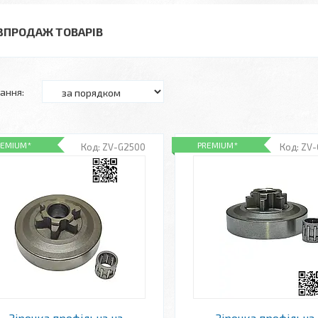
ЗПРОДАЖ ТОВАРІВ
REMIUM*
PREMIUM*
ZV-G2500
ZV-
Зірочка профільна на
Зірочка профільна 