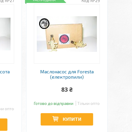
RP27
RP29
исота
Маслонасос для Foresta
(електропили)
83 ₴
Готово до відправки
Тільки оптом
ки оптом
КУПИТИ