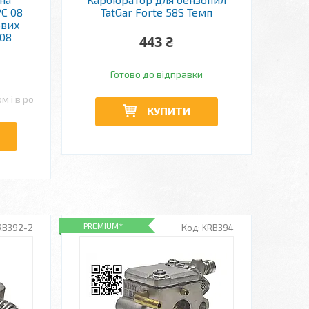
PC 08
TatGar Forte 58S Темп
ових
08
443 ₴
Готово до відправки
м і в роздріб
КУПИТИ
PREMIUM*
RB392-2
KRB394