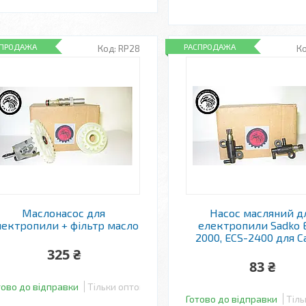
СПРОДАЖА
РАСПРОДАЖА
RP28
Маслонасос для
Насос масляний д
лектропили + фільтр масло
електропили Sadko 
2000, ECS-2400 для 
325 ₴
83 ₴
тово до відправки
Тільки оптом
Готово до відправки
Тіль