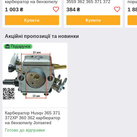
карбюратор на бензопилу
3559 362 365 371 372
порш
Jonsered CS2065 HU 365
5373803-01 C3-E9
Husq
1 003
384
1 8
₴
₴
372 HD-12 HD-6 5032818-
5371759-01
537
01 503 28 32-03
Купити
Купити
Акційні пропозиції та новинки
Подарунок
Карбюратор Husqv 365 371
372XP 360 362 карбюратор
на бензопилу Jonsered
CS2065 HU 365 372 HD-12
Готово до відправки
HD-6 5032818-01 503 28 32-