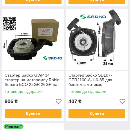
Стартер Sadko GWP 34
Стартер Sadko SD107-
стартер на мотопомпу Robin
GTR2100-A-1-6-85 для
Subaru ECO 25GR 26GR на
бензокос мотокос
мотоножиці
бензотример
Готово до відправки
Готово до відправки
906
407
₴
₴
Купити
Купити
Premium*