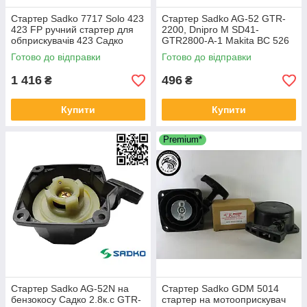
Стартер Sadko 7717 Solo 423
Стартер Sadko AG-52 GTR-
423 FP ручний стартер для
2200, Dnipro M SD41-
обприскувачів 423 Садко
GTR2800-A-1 Makita BC 526
2600263 2600250 2600264
для мотокіс бензокос
Готово до відправки
Готово до відправки
тримерів мотобур Садко
1 416
496
₴
₴
Купити
Купити
Premium*
Стартер Sadko AG-52N на
Стартер Sadko GDM 5014
бензокосу Садко 2.8к.с GTR-
стартер на мотооприскувач