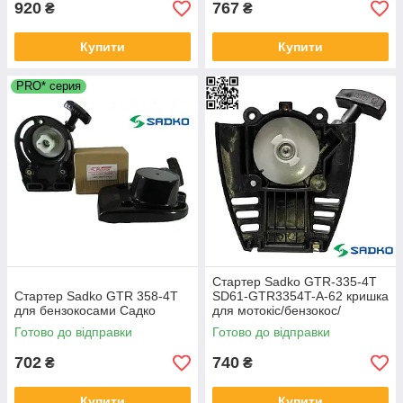
920
767
₴
₴
Купити
Купити
PRO* серия
Стартер Sadko GTR-335-4T
Стартер Sadko GTR 358-4T
SD61-GTR3354T-A-62 кришка
для бензокосами Садко
для мотокіс/бензокос/
бензотример Садко
Готово до відправки
Готово до відправки
702
740
₴
₴
Купити
Купити