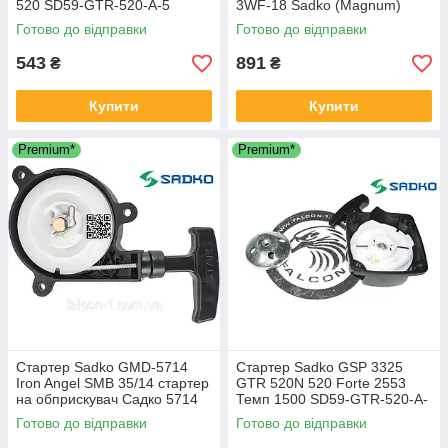
520 SD59-GTR-520-A-5
3WF-18 Sadko (Magnum)
GMD-5014
Готово до відправки
Готово до відправки
543
891
₴
₴
Купити
Купити
Premium*
Premium*
Стартер Sadko GMD-5714
Стартер Sadko GSP 3325
Iron Angel SMB 35/14 стартер
GTR 520N 520 Forte 2553
на обприскувач Садко 5714
Темп 1500 SD59-GTR-520-A-
5-7 + обойма "храповик" для
Готово до відправки
Готово до відправки
бензокосами