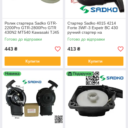
Ролик стартера Sadko GTR-
Стартер Sadko 4015 4214
2200Pro GTR-2800Pro GTR
Forte 3WF-3 Expetr BC 430
430N2 MT540 Kawasaki TJ45
ручний стартер на
TJ45E TJ53 Tekhmann +
обприскувач Садко 4015 на
Готово до відправки
Готово до відправки
пружина 49060-2065
бензообприскувач 4214
443
413
₴
₴
Купити
Купити
Новинка
Подарунок