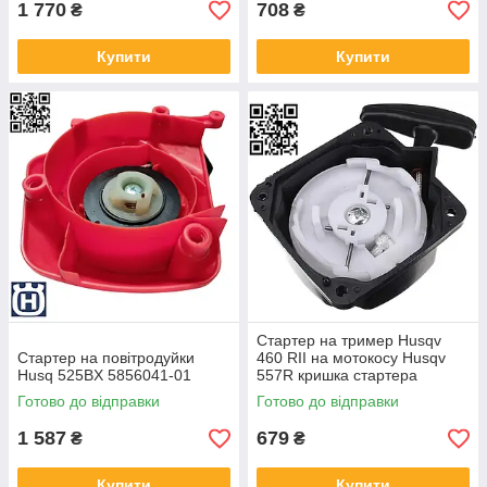
1 770
708
₴
₴
Купити
Купити
Стартер на тример Husqv
Стартер на повітродуйки
460 RII на мотокосу Husqv
Husq 525BX 5856041-01
557R кришка стартера
бензокос 460 RII
Готово до відправки
Готово до відправки
бензотримерів 557R
1 587
679
₴
₴
Купити
Купити