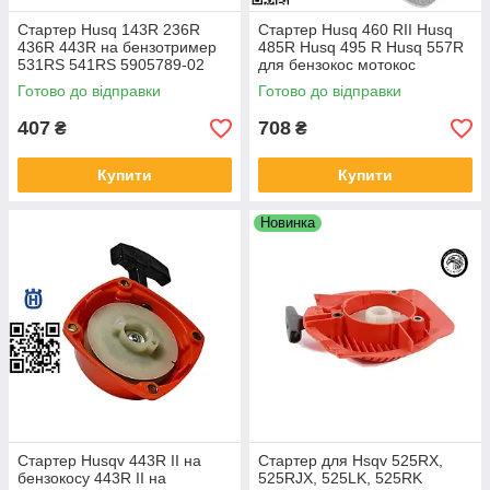
Стартер Husq 143R 236R
Стартер Husq 460 RII Husq
436R 443R на бензотример
485R Husq 495 R Husq 557R
531RS 541RS 5905789-02
для бензокос мотокос
5053017-01
бензотримерів
Готово до відправки
Готово до відправки
407
708
₴
₴
Купити
Купити
Новинка
Стартер Husqv 443R II на
Стартер для Hsqv 525RX,
бензокосу 443R II на
525RJX, 525LK, 525RK