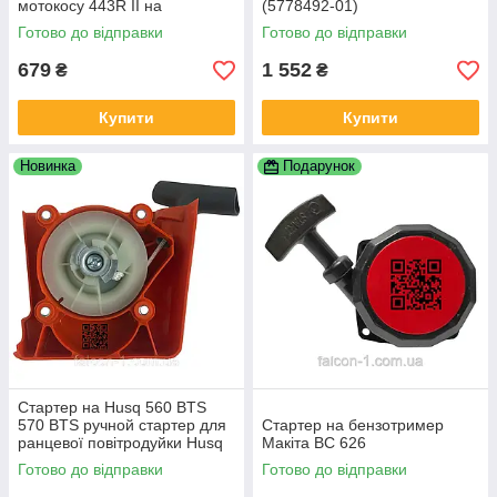
мотокосу 443R II на
(5778492-01)
бензотример 443R II
Готово до відправки
Готово до відправки
5153669-01
679
1 552
₴
₴
Купити
Купити
Новинка
Подарунок
Стартер на Husq 560 BTS
570 BTS ручной стартер для
Стартер на бензотример
ранцевої повітродуйки Husq
Макіта ВС 626
580 BFS 580 BTS 580BFS
Готово до відправки
Готово до відправки
5782835-01