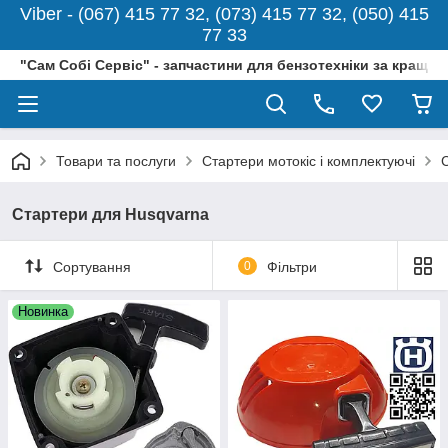
Viber - (067) 415 77 32, (073) 415 77 32, (050) 415
77 33
"Сам Собі Сервіс" - запчастини для бензотехніки за кращо
Товари та послуги
Стартери мотокіс і комплектуючі
Стартери для Husqvarna
Сортування
0
Фільтри
Новинка