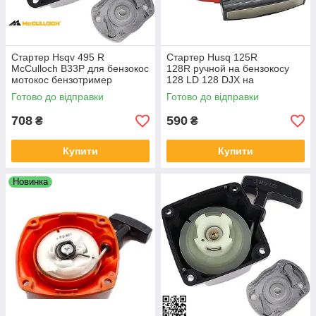
Стартер Hsqv 495 R
Стартер Husq 125R
McCulloch B33P для бензокос
128R ручной на бензокосу
мотокос бензотример
128 LD 128 DJX на
5014243-13
бензотример 128 LDX 128L
Готово до відправки
Готово до відправки
мотокос 128C 579063101
5790631-01 5784651-01
708
590
₴
₴
Купити
Купити
Новинка