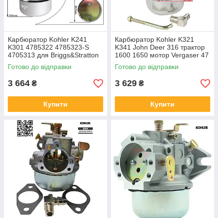
Карбюратор Kohler K241
Карбюратор Kohler K321
K301 4785322 4785323-S
K341 John Deer 316 трактор
4705313 для Briggs&Stratton
1600 1650 мотор Vergaser 47
853 30-S
Готово до відправки
Готово до відправки
3 664
3 629
₴
₴
Купити
Купити