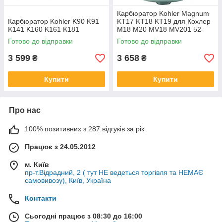
Карбюратор Kohler Magnum
Карбюратор Kohler K90 K91
KT17 KT18 KT19 для Кохлер
K141 K160 K161 K181
M18 M20 MV18 MV201 52-
053-09
Готово до відправки
Готово до відправки
3 599
3 658
₴
₴
Купити
Купити
Про нас
100% позитивних з 287 відгуків за рік
Працює з 24.05.2012
м. Київ
пр-т.Відрадний, 2 ( тут НЕ ведеться торгівля та НЕМАЄ
самовивозу), Київ, Україна
Контакти
Сьогодні працює з 08:30 до 16:00