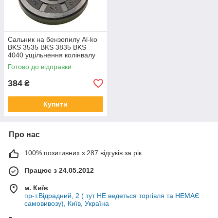
Сальник на бензопилу Al-ko
BKS 3535 BKS 3835 BKS
4040 ущільнення колінвалу
для VITALS 4014 4019 4519
Готово до відправки
414559 5742223-01 5742221-
01
384
₴
Купити
Про нас
100% позитивних з 287 відгуків за рік
Працює з 24.05.2012
м. Київ
пр-т.Відрадний, 2 ( тут НЕ ведеться торгівля та НЕМАЄ
самовивозу), Київ, Україна