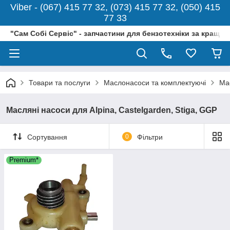
Viber - (067) 415 77 32, (073) 415 77 32, (050) 415
77 33
"Сам Собі Сервіс" - запчастини для бензотехніки за кращо
Товари та послуги
Маслонасоси та комплектуючі
Мас
Масляні насоси для Alpina, Castelgarden, Stiga, GGP
Сортування
0
Фільтри
Premium*