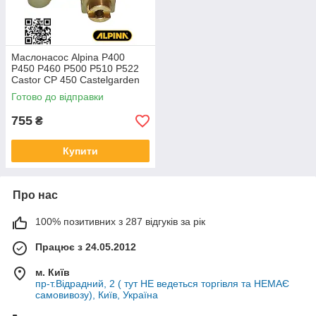
Маслонасос Alpina P400
P450 P460 P500 P510 P522
Castor CP 450 Castelgarden
STIGA SP510 118550607/0
Готово до відправки
825159 насос масла для
бензопил
755
₴
Купити
Про нас
100% позитивних з 287 відгуків за рік
Працює з 24.05.2012
м. Київ
пр-т.Відрадний, 2 ( тут НЕ ведеться торгівля та НЕМАЄ
самовивозу), Київ, Україна