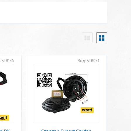
STR134
STR051
en DY
Стартер Expert Garden