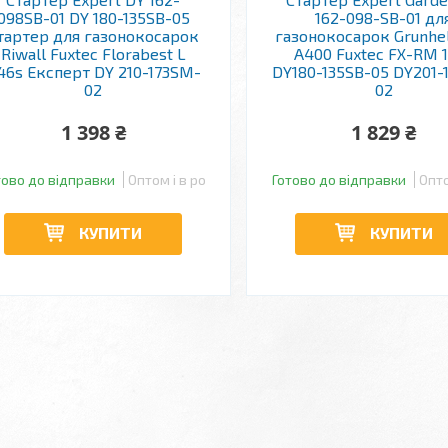
098SB-01 DY 180-135SB-05
162-098-SB-01 дл
тартер для газонокосарок
газонокосарок Grunhe
Riwall Fuxtec Florabest L
А400 Fuxtec FX-RM 
46s Експерт DY 210-173SM-
DY180-135SB-05 DY201-
02
02
1 398 ₴
1 829 ₴
тово до відправки
Оптом і в роздріб
Готово до відправки
Опто
КУПИТИ
КУПИТИ