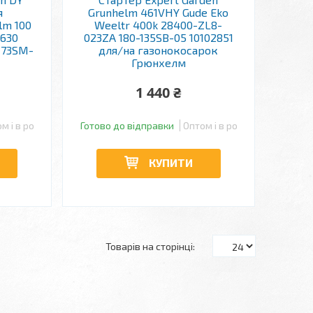
я
Grunhelm 461VHY Gude Eko
lm 100
Weeltr 400k 28400-ZL8-
1630
023ZA 180-135SB-05 10102851
173SM-
для/на газонокосарок
Грюнхелм
1 440 ₴
м і в роздріб
Готово до відправки
Оптом і в роздріб
КУПИТИ