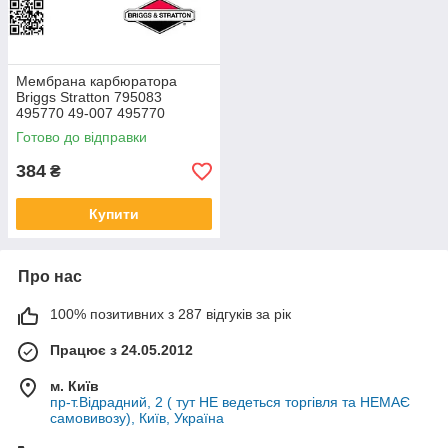
Мембрана карбюратора
Briggs Stratton 795083
495770 49-007 495770
прокладка для двигунів брігс
Готово до відправки
стратон на газонокосарку
мотоблок
384
₴
Купити
Про нас
100% позитивних з 287 відгуків за рік
Працює з 24.05.2012
м. Київ
пр-т.Відрадний, 2 ( тут НЕ ведеться торгівля та НЕМАЄ
самовивозу), Київ, Україна