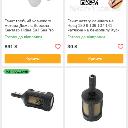
Гвинт гребний човнового
Гвинт натягу ланцюга на
мотора Джміль Ворскла
Husq 120 II 136 137 141
Кентавр Hidea Sail SeaPro
натяжне на бензопилу Хуск
Powertec Yamabisi розмір
142 236 240 5300161-10,
Готово до відправки
Готово до відправки
165*53 (6 1/2)
5300157-30
891
30
₴
₴
Купити
Купити
Топ продажів