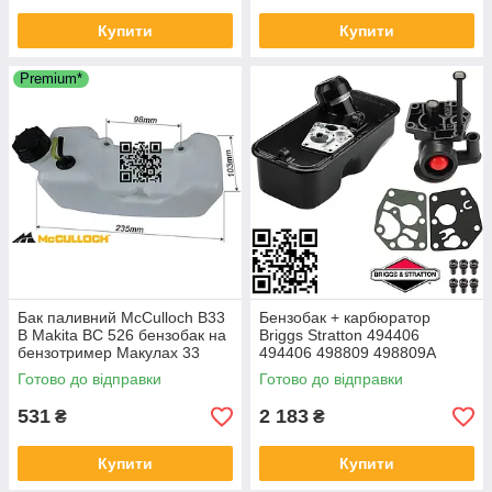
Купити
Купити
Premium*
Бак паливний McCulloch B33
Бензобак + карбюратор
B Makita BC 526 бензобак на
Briggs Stratton 494406
бензотример Макулах 33
494406 498809 498809A
5014243-14
9B900 для STH Viking Efco
Готово до відправки
Готово до відправки
LR 48PBQ Alpina MTD
McCulloch
531
2 183
₴
₴
Купити
Купити