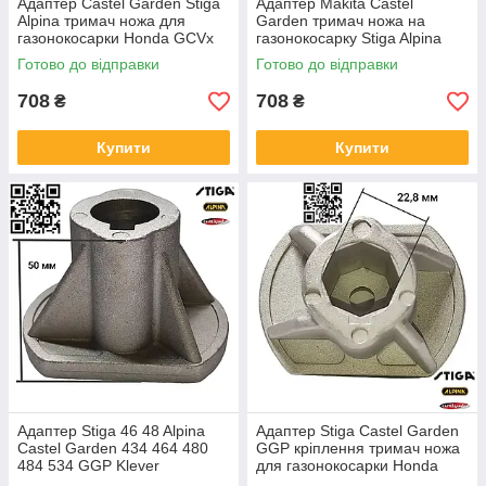
Адаптер Castel Garden Stiga
Адаптер Makita Castel
Alpina тримач ножа для
Garden тримач ножа на
газонокосарки Honda GCVx
газонокосарку Stiga Alpina
170 D 25мм h 66мм
муфта на Honda Mountfield
Готово до відправки
Готово до відправки
122465608/3
D22мм h66мм 122465607/4
664465607
708
708
₴
₴
Купити
Купити
Адаптер Stiga 46 48 Alpina
Адаптер Stiga Castel Garden
Castel Garden 434 464 480
GGP кріплення тримач ножа
484 534 GGP Klever
для газонокосарки Honda
кріплення тримач ножа
D22.8мм h35мм 122465604/0