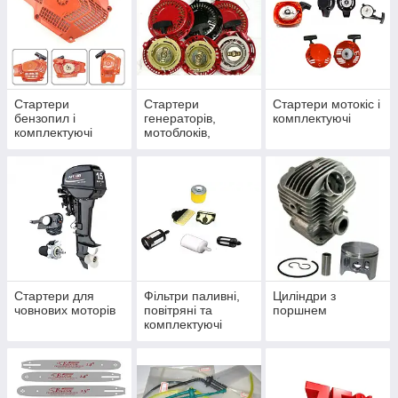
Стартери
Стартери
Стартери мотокіс і
бензопил і
генераторів,
комплектуючі
комплектуючі
мотоблоків,
газонокосарок,
мотопомп
Стартери для
Фільтри паливні,
Циліндри з
човнових моторів
повітряні та
поршнем
комплектуючі