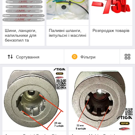
Шини, ланцюги,
Паливні шланги,
Розпродаж товарів
напильники для
імпульсні і масляні
бензопил та
електропил
Сортування
0
Фільтри