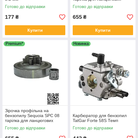
бензопил Makita 3110 Ta tra
Готово до відправки
Готово до відправки
2500 на мотопилку Oleo-Mac
GS 260
177
655
₴
₴
Купити
Купити
Premium*
Новинка
Зірочка профільна на
бензопилу Sequoia SPC 08
Карбюратор для бензопил
тарілка для ланцюгових
TatGar Forte 58S Темп
бензопил Секвойя 08
Готово до відправки
Готово до відправки