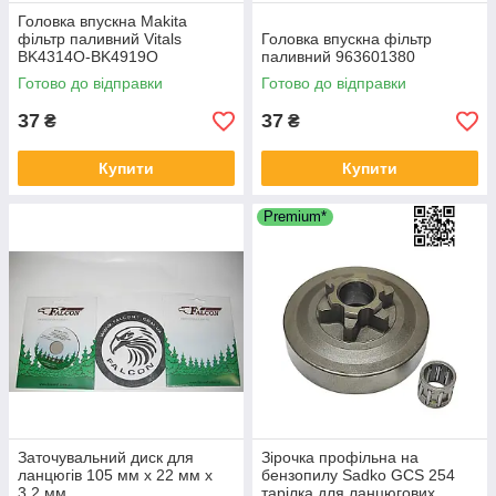
Головка впускна Makita
фільтр паливний Vitals
Головка впускна фільтр
BK4314O-BK4919O
паливний 963601380
963601380
Готово до відправки
Готово до відправки
37
37
₴
₴
Купити
Купити
Premium*
Заточувальний диск для
Зірочка профільна на
ланцюгів 105 мм x 22 мм x
бензопилу Sadko GCS 254
3.2 мм
тарілка для ланцюгових