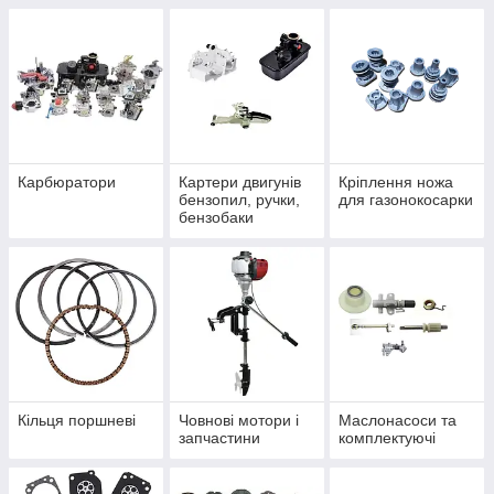
Карбюратори
Картери двигунів
Кріплення ножа
бензопил, ручки,
для газонокосарки
бензобаки
Кільця поршневі
Човнові мотори і
Маслонасоси та
запчастини
комплектуючі