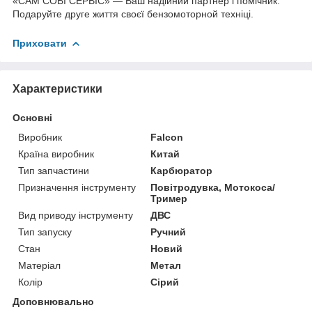
«САМ СОБІ СЕРВІС» — Ваш надійний партнер і помічник.
Подаруйте друге життя своєї бензомоторной техніці.
Приховати
Характеристики
Основні
Виробник
Falcon
Країна виробник
Китай
Тип запчастини
Карбюратор
Призначення інструменту
Повітродувка, Мотокоса/
Тример
Вид приводу інструменту
ДВС
Тип запуску
Ручний
Стан
Новий
Матеріал
Метал
Колір
Сірий
Доповнювально