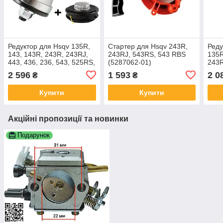
Редуктор для Hsqv 135R,
Стартер для Hsqv 243R,
Реду
143, 143R, 243R, 243RJ,
243RJ, 543RS, 543 RBS
135R
443, 436, 236, 543, 525RS,
(5287062-01)
243R
543RBX (5442164-01)
525R
2 596
1 593
2 0
₴
₴
544
Купити
Купити
Акційні пропозиції та новинки
Подарунок