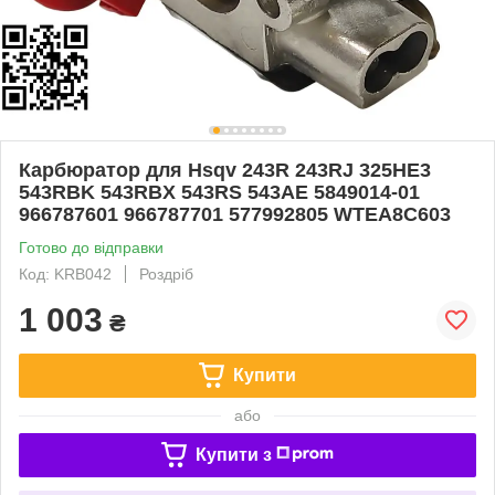
Карбюратор для Hsqv 243R 243RJ 325HE3
543RBK 543RBX 543RS 543AE 5849014-01
966787601 966787701 577992805 WTEA8C603
Готово до відправки
Код: KRB042
Роздріб
1 003
₴
Купити
або
Купити з