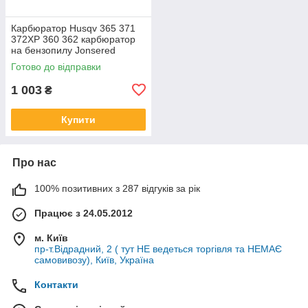
Карбюратор Husqv 365 371
372XP 360 362 карбюратор
на бензопилу Jonsered
CS2065 HU 365 372 HD-12
Готово до відправки
HD-6 5032818-01 503 28 32-
03
1 003
₴
Купити
Про нас
100% позитивних з 287 відгуків за рік
Працює з 24.05.2012
м. Київ
пр-т.Відрадний, 2 ( тут НЕ ведеться торгівля та НЕМАЄ
самовивозу), Київ, Україна
Контакти