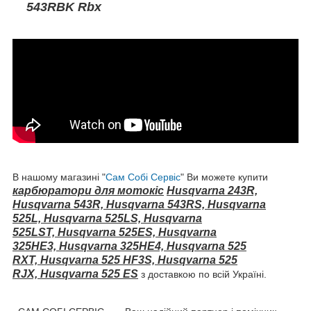
543RBK Rbx
В нашому магазині "
Сам Собі Сервіс
" Ви можете купити
карбюратори для мотокіс
Husqvarna
243R,
Husqvarna 543R, Husqvarna 543RS, Husqvarna
525L, Husqvarna 525LS, Husqvarna
525LST, Husqvarna 525ES, Husqvarna
325HE3, Husqvarna 325HE4, Husqvarna 525
RXT, Husqvarna 525 HF3S, Husqvarna 525
RJX, Husqvarna 525 ES
з доставкою по всій Україні.