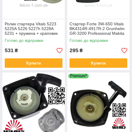
Ролик стартера Vitals 5223
Стартер Forte 3W-650 Vitals
5225А 5226 5227h 5228А
BK4314R-4917R-2 Grunhelm
5231 + пружина + храповик
GR-3200 Professional Makita
ремкомплект стартера Віталс
BC 626 для бензокос
Готово до відправки
Готово до відправки
бензотример мотокос
531
295
₴
₴
Купити
Купити
Premium*