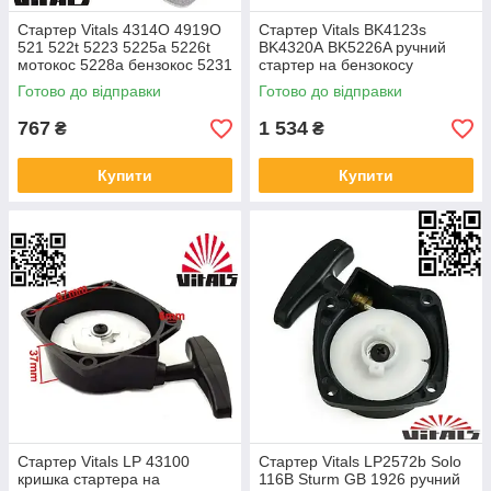
Стартер Vitals 4314O 4919O
Стартер Vitals BK4123s
521 522t 5223 5225а 5226t
BK4320А BK5226A ручний
мотокос 5228а бензокос 5231
стартер на бензокосу
для бензотримера Husqv 460
мотокосу тример Віталс
Готово до відправки
Готово до відправки
RII
Launcher 4123
767
1 534
₴
₴
Купити
Купити
Стартер Vitals LP 43100
Стартер Vitals LP2572b Solo
кришка стартера на
116B Sturm GB 1926 ручний