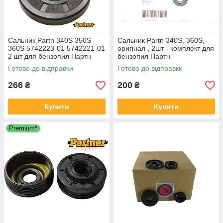
Сальник Partn 340S 350S
Сальник Partn 340S, 360S,
360S 5742223-01 5742221-01
оригінал , 2шт - комплект для
2 шт для бензопил Партн
бензопил Партн
12*32*5,5
Готово до відправки
Готово до відправки
266
200
₴
₴
Купити
Купити
Premium*