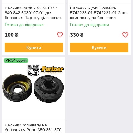
Сальник Partn 738 740 742
Сальник Ryobi Homelite
840 842 5039107-01 для
5742223-01 5742221-01 2шт -
бензопил Партн ущільнювач
комплект для бензопил
колінвала 12*37*12,5
12*32*5,5 мм 12*22*7 мм.
Готово до відправки
Готово до відправки
100
330
₴
₴
Купити
Купити
PRO* серия
Сальник колінвалу на
бензопилу Partn 350 351 370