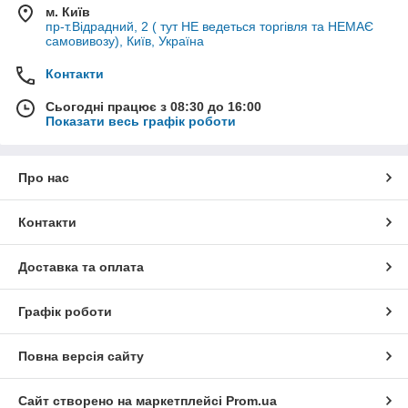
м. Київ
Ремонт и сервис любой сложности, доступные цены, гибкая
пр-т.Відрадний, 2 ( тут НЕ ведеться торгівля та НЕМАЄ
система скидок.
самовивозу), Київ, Україна
Контакти
Выбирайте и заказывайте высоконадежные запасные части,
расходные материалы и комплектующие для всевозможной
Сьогодні працює з 08:30 до 16:00
техники, работающей от бензинового двигателя,
Показати весь графік роботи
электродвигателя и дизеля, по самым низким ценам в нашем
интернет-магазине!
«САМ СЕБЕ СЕРВИС» — Ваш надежный партнер и
Про нас
помощник.
Подарите вторую жизнь своей бензомоторной технике.
Контакти
Доставка та оплата
Графік роботи
Повна версія сайту
Сайт створено на маркетплейсі
Prom.ua