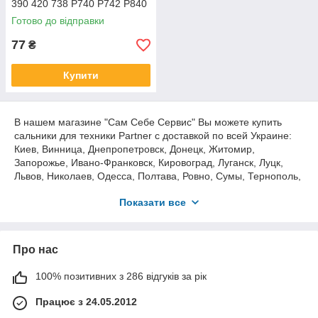
390 420 738 P740 P742 P840
P842 5300563-63 Партн
Готово до відправки
77
₴
Купити
В нашем магазине "Сам Себе Сервис" Вы можете купить
сальники для техники Partner с доставкой по всей Украине:
Киев, Винница, Днепропетровск, Донецк, Житомир,
Запорожье, Ивано-Франковск, Кировоград, Луганск, Луцк,
Львов, Николаев, Одесса, Полтава, Ровно, Сумы, Тернополь,
Ужгород, Харьков, Херсон, Хмельницкий, Черкассы,
Показати все
Чернигов, Черновцы и другие города Украины.
Работаем как с оптовыми, так и с розничными клиентами.
Про нас
Большой выбор запасных частей и комплектующих для
бензопил, мотокос, генераторов, мотопомп, триммеров,
100% позитивних з 286 відгуків за рік
газонокосилок, высоторезов, измельчителей, лодочных
моторов и многих др. марок Stihl, Husqvarna, Homelite, Oleo-
Працює з 24.05.2012
Mac, Partner, Zenoah и т.д. — более 1 000 товарных позиций.