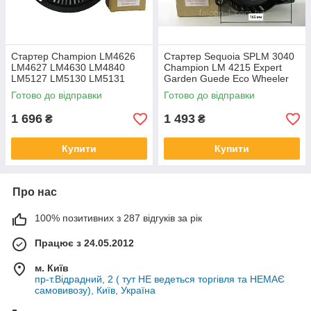
Стартер Champion LM4626
Стартер Sequoia SPLM 3040
LM4627 LM4630 LM4840
Champion LM 4215 Expert
LM5127 LM5130 LM5131
Garden Guede Eco Wheeler
LM5345 LM5346E ручний
400pd кришка стартера на
Готово до відправки
Готово до відправки
стартер для газонокосарок
газонокосароку Patriot PT 410
AIKEN
1 696
1 493
₴
₴
Купити
Купити
Про нас
100% позитивних з 287 відгуків за рік
Працює з 24.05.2012
м. Київ
пр-т.Відрадний, 2 ( тут НЕ ведеться торгівля та НЕМАЄ
самовивозу), Київ, Україна