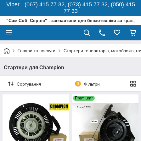
Viber - (067) 415 77 32, (073) 415 77 32, (050) 415
77 33
"Сам Собі Сервіс" - запчастини для бензотехніки за кращо
Товари та послуги
Стартери генераторів, мотоблоків, г
Стартери для Champion
Сортування
0
Фільтри
Premium*