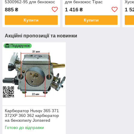
5300962-95 для бензокос
для бензокос Тірас
Хуск
мотопомп Robin 40-6
129R
885
1 416
1 5
₴
₴
Баутек мопедів
325R
581
Купити
Купити
Акційні пропозиції та новинки
Подарунок
Карбюратор Husqv 365 371
372XP 360 362 карбюратор
на бензопилу Jonsered
CS2065 HU 365 372 HD-12
Готово до відправки
HD-6 5032818-01 503 28 32-