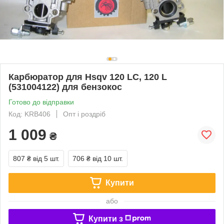
Карбюратор для Hsqv 120 LC, 120 L
(531004122) для бензокос
Готово до відправки
Код: KRB406
Опт і роздріб
1 009
₴
807 ₴
від 5 шт.
706 ₴
від 10 шт.
Купити
або
Купити з