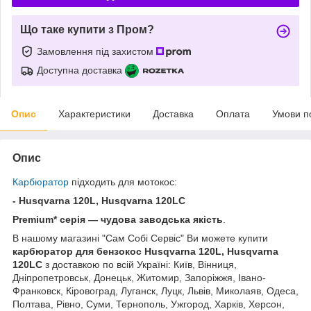
Що таке купити з Пром?
Замовлення під захистом
Доступна доставка
Опис
Характеристики
Доставка
Оплата
Умови п
Опис
Карбюратор
підходить для мотокос:
- Husqvarna 120L, Husqvarna 120LC
Premium* серія — чудова заводська якість
.
В нашому магазині "Сам Собі Сервіс" Ви можете купити
карбюратор для бензокос
Husqvarna 120L, Husqvarna
120LC
з доставкою по всій Україні: Київ, Вінниця,
Дніпропетровськ, Донецьк, Житомир, Запоріжжя, Івано-
Франковск, Кіровоград, Луганск, Луцк, Львів, Миколаяв, Одеса,
Полтава, Рівно, Суми, Тернополь, Ужгород, Харків, Херсон,