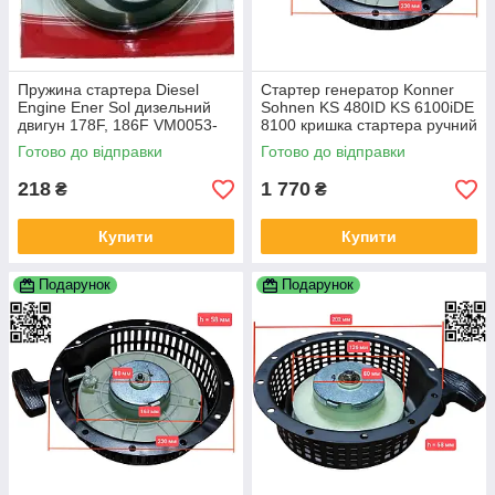
Пружина стартера Diesel
Стартер генератор Konner
Engine Ener Sol дизельний
Sohnen KS 480ID KS 6100iDЕ
двигун 178F, 186F VM0053-
8100 кришка стартера ручний
178F VM0052-186F
дизельний Конер 480ід
Готово до відправки
Готово до відправки
6100+чашка 8.8HP 14HP 5.5
kw
218
1 770
₴
₴
Купити
Купити
Подарунок
Подарунок