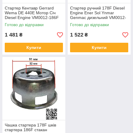
Стартер Кентавр Gerrard
Стартер ручний 178F Diesel
Wema DЕ 440Е Мотор Січ
Engine Ener Sol Ynmar
Diesel Engine VM0012-186F
Genmac дизельний VM0012-
Вейма ручний дизельний +
178F 245 + чашка
Готово до відправки
Готово до відправки
чашка
1 481
1 522
₴
₴
Купити
Купити
Чашка стартера 178F шків
стартера 186F стакан