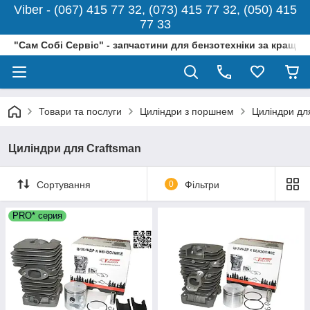
Viber - (067) 415 77 32, (073) 415 77 32, (050) 415
77 33
"Сам Собі Сервіс" - запчастини для бензотехніки за кращо
Товари та послуги
Циліндри з поршнем
Циліндри дл
Циліндри для Craftsman
Сортування
0
Фільтри
PRO* серия