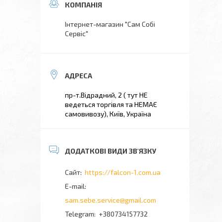
Інтернет-магазин "Сам Собі
Сервіс"
пр-т.Відрадний, 2 ( тут НЕ
ведеться торгівля та НЕМАЄ
самовивозу), Київ, Україна
https://falcon-1.com.ua
sam.sebe.service@gmail.com
+380734157732