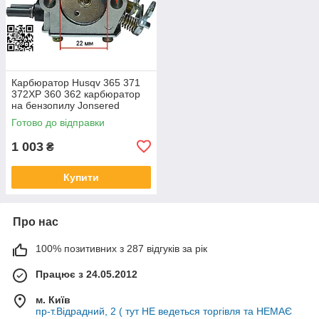
Карбюратор Husqv 365 371
372XP 360 362 карбюратор
на бензопилу Jonsered
CS2065 HU 365 372 HD-12
Готово до відправки
HD-6 5032818-01 503 28 32-
03
1 003
₴
Купити
Про нас
100% позитивних з 287 відгуків за рік
Працює з 24.05.2012
м. Київ
пр-т.Відрадний, 2 ( тут НЕ ведеться торгівля та НЕМАЄ