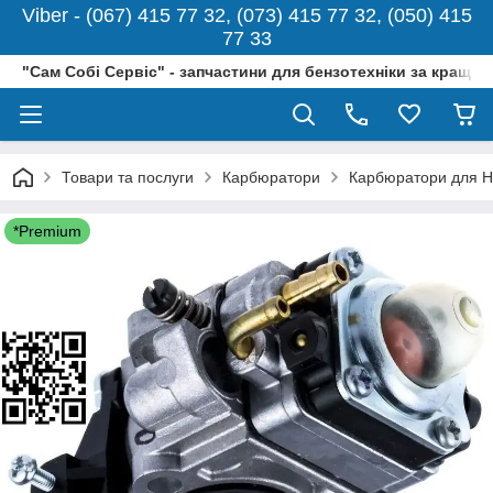
Viber - (067) 415 77 32, (073) 415 77 32, (050) 415
77 33
"Сам Собі Сервіс" - запчастини для бензотехніки за кращо
Товари та послуги
Карбюратори
Карбюратори для H
*Premium