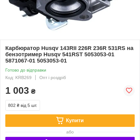
Карбюратор Husqv 143RII 226R 236R 531RS на
бензотример Husqv 541RST 5053053-01
5871067-01 5053053-01
Готово до відправки
Код: KRB269
Опт і роздріб
1 003
₴
802 ₴
від 5 шт.
Купити
або