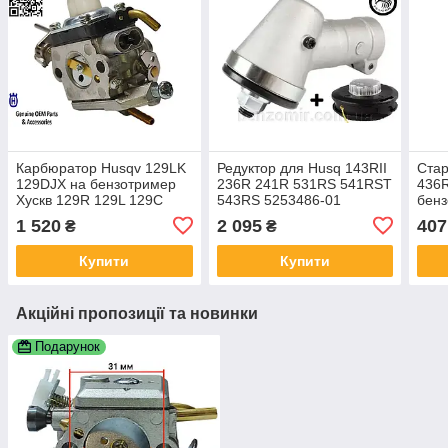
Карбюратор Husqv 129LK
Редуктор для Husq 143RII
Стар
129DJX на бензотример
236R 241R 531RS 541RST
436R
Хускв 129R 129L 129C
543RS 5253486-01
бен
129RJ 129LDX мотокосу
5790762-01 5288183-01
541
1 520
2 095
407
₴
₴
325R 329 L 5450080-97
мотокос
505
5817343-01
Купити
Купити
Акційні пропозиції та новинки
Подарунок