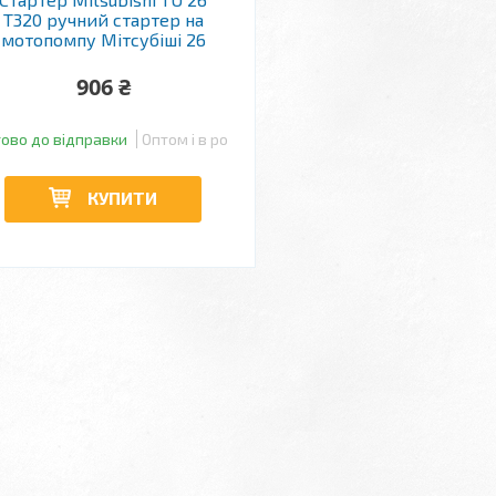
T320 ручний стартер на
мотопомпу Мітсубіші 26
906 ₴
тово до відправки
Оптом і в роздріб
КУПИТИ