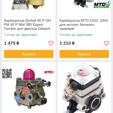
Карбюратор Einhell 46 P GH
Карбюратор MTD 1033, 1043
PM 40 P Mtd 380 Expert
для мотокіс бензокос
Garden для двигуна Odwerk
тримерів
1P65FUA 1P65M0 1P65FU
Готово до відправки
Готово до відправки
OHV 751-10309 951-10309
1 475
1 210
₴
₴
Купити
Купити