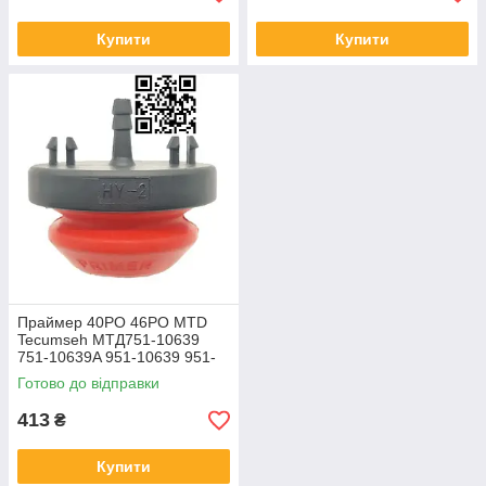
Купити
Купити
Праймер 40РО 46РO MTD
Tecumseh МТД751-10639
751-10639A 951-10639 951-
10639A 570682A 321802A
Готово до відправки
570682 570682A
413
₴
Купити