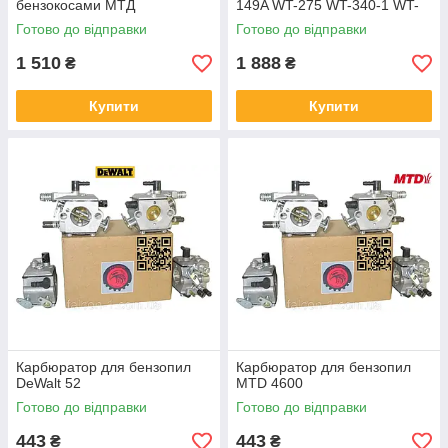
бензокосами МТД
149A WT-275 WT-340-1 WT-
454 WT-682 Ryobi/МТД 753-
Готово до відправки
Готово до відправки
05133 WT682A
1 510
1 888
₴
₴
Купити
Купити
Карбюратор для бензопил
Карбюратор для бензопил
DeWalt 52
MTD 4600
Готово до відправки
Готово до відправки
443
443
₴
₴