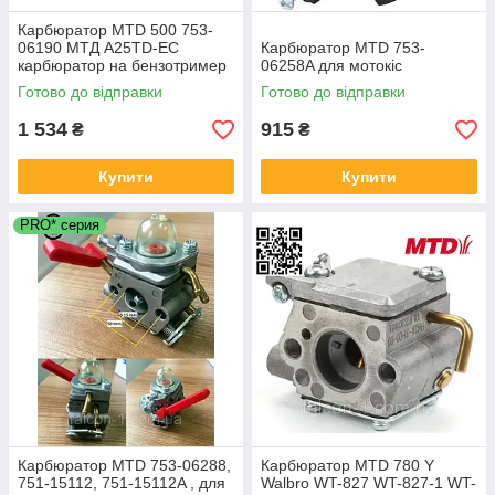
Карбюратор MTD 500 753-
06190 МТД A25TD-EC
Карбюратор MTD 753-
карбюратор на бензотример
06258A для мотокіс
МТД А25ТД-ЕС Walbro WT-
Готово до відправки
Готово до відправки
973
1 534
915
₴
₴
Купити
Купити
PRO* серия
Карбюратор MTD 753-06288,
Карбюратор MTD 780 Y
751-15112, 751-15112A , для
Walbro WT-827 WT-827-1 WT-