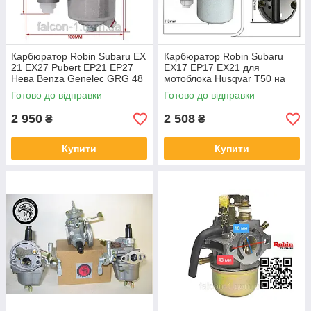
Карбюратор Robin Subaru EX
Карбюратор Robin Subaru
21 EX27 Pubert EP21 EP27
EX17 EP17 EX21 для
Нева Benza Genelec GRG 48
мотоблока Husqvar T50 на
79-62361-30 279-62361-20
мотокультиватор Solo Pubert
Готово до відправки
Готово до відправки
279-62361-10 279-62361-00
Нева 503 277-62301-60 277-
62301-30
2 950
2 508
₴
₴
Купити
Купити