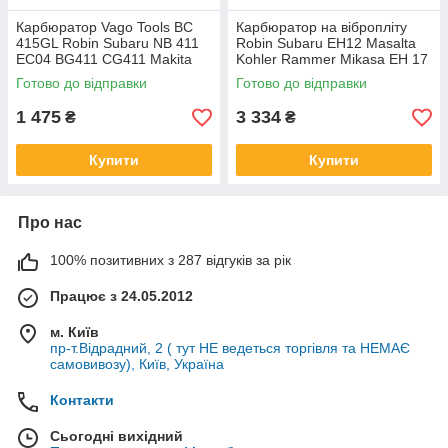
Карбюратор Vago Tools BC
Карбюратор на вібропліту
415GL Robin Subaru NB 411
Robin Subaru EH12 Masalta
EC04 BG411 CG411 Makita
Kohler Rammer Mikasa EH 17
RBC 411 Husqv 436R Zenoah
EH122YD4500 EH122D46592
Готово до відправки
Готово до відправки
54160010
252-62404-00 1310534
1 475
3 334
₴
₴
Купити
Купити
Про нас
100% позитивних з 287 відгуків за рік
Працює з 24.05.2012
м. Київ
пр-т.Відрадний, 2 ( тут НЕ ведеться торгівля та НЕМАЄ
самовивозу), Київ, Україна
Контакти
Сьогодні вихідний