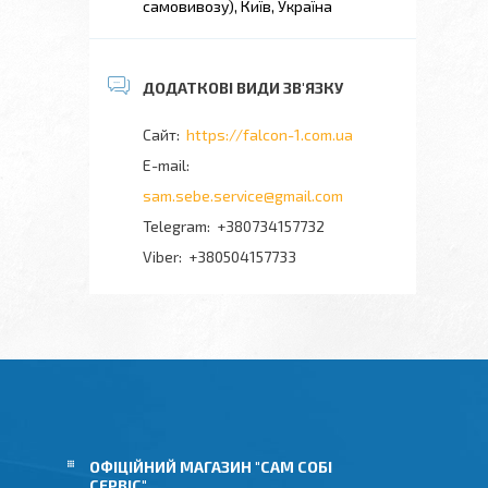
самовивозу), Київ, Україна
https://falcon-1.com.ua
sam.sebe.service@gmail.com
+380734157732
+380504157733
ОФІЦІЙНИЙ МАГАЗИН "САМ СОБІ
СЕРВІС"