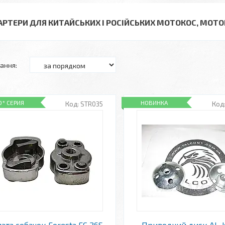
АРТЕРИ ДЛЯ КИТАЙСЬКИХ І РОСІЙСЬКИХ МОТОКОС, МОТ
O* СЕРИЯ
НОВИНКА
STR035
ата собачок Foresta FC 26S
Приводний диск AL-