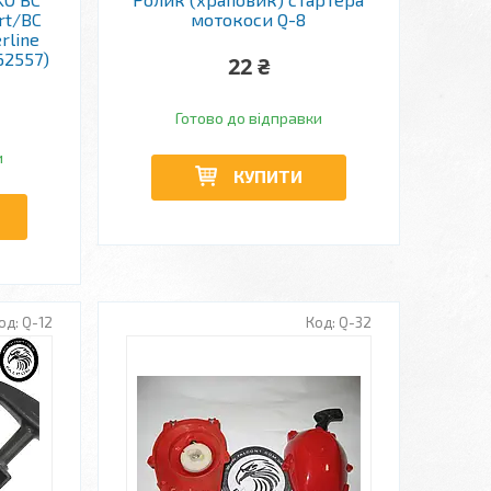
rt/BC
мотокоси Q-8
rline
62557)
22 ₴
Готово до відправки
и
КУПИТИ
Q-12
Q-32