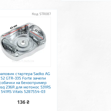
STR087
раповик стартера Sadko AG
52 GTR-335 Forte зачепи
собачки на бензотример
sq 236R для мотокос 531RS
541RS Vitals 5287554-03
136 ₴