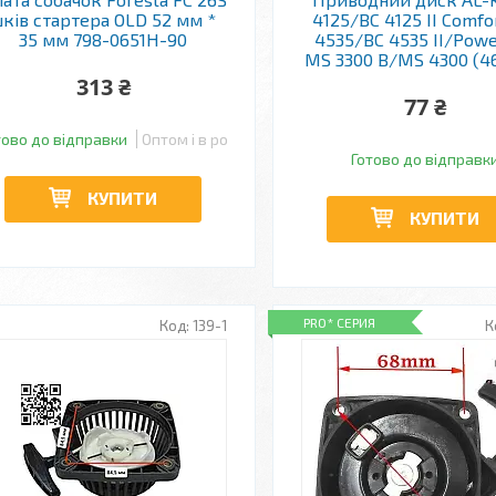
ків стартера OLD 52 мм *
4125/BC 4125 II Comfo
35 мм 798-0651H-90
4535/BC 4535 II/Powe
MS 3300 B/MS 4300 (4
313 ₴
77 ₴
тово до відправки
Оптом і в роздріб
Готово до відправк
КУПИТИ
КУПИТИ
PRO* СЕРИЯ
139-1