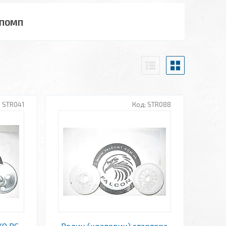
ОПОМП
STR041
STR088
KO BC
Ролик (храповик) стартера