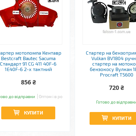
тартер мотопомпа Кентавр
Стартер на бензотр
Bestcraft Bautec Sacuma
Vulkan BV1804 руч
Стандарт 91 CG 411 40F-6
стартер на мотоко
1Е40F-6 2-х тактний
бензокосу Вулкан 1
Procraft T5600
856 ₴
720 ₴
тово до відправки
Оптом і в роздріб
Готово до відправк
КУПИТИ
КУПИТИ