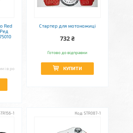
ho Red
Стартер для мотоножиці
 Ред
75010
732 ₴
Готово до відправки
КУПИТИ
м і в роздріб
STR156-1
STR087-1