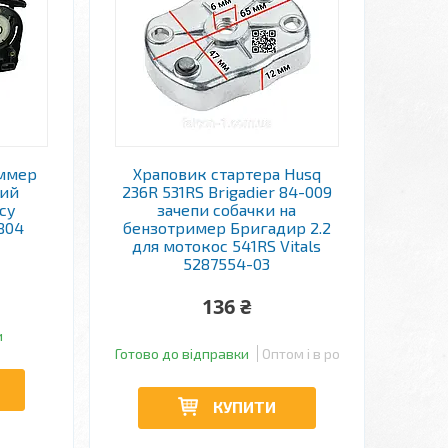
иммер
Храповик стартера Husq
ний
236R 531RS Brigadier 84-009
су
зачепи собачки на
804
бензотример Бригадир 2.2
для мотокос 541RS Vitals
5287554-03
136 ₴
и
Готово до відправки
Оптом і в роздріб
КУПИТИ