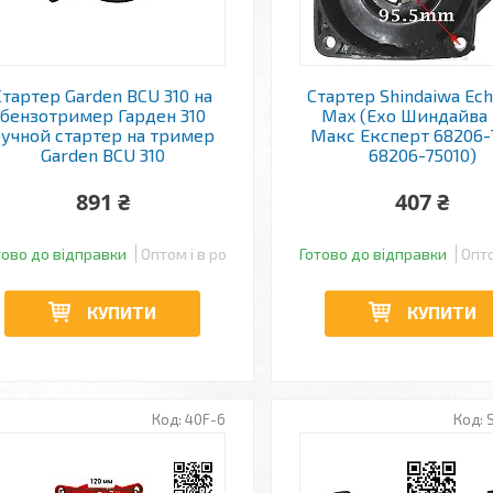
Стартер Garden BCU 310 на
Стартер Shindaiwa Ec
бензотример Гарден 310
Max (Ехо Шиндайва
учной стартер на тример
Макс Експерт 68206-
Garden BCU 310
68206-75010)
891 ₴
407 ₴
тово до відправки
Оптом і в роздріб
Готово до відправки
Опто
КУПИТИ
КУПИТИ
40F-6