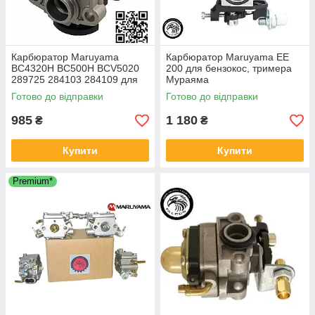
Карбюратор Maruyama
Карбюратор Maruyama EE
BC4320H BC500H BCV5020
200 для бензокос, тримера
289725 284103 284109 для
Мураяма
бензокос мотокос
Готово до відправки
Готово до відправки
бензотример Мураяма
985
1 180
₴
₴
Купити
Купити
Premium*