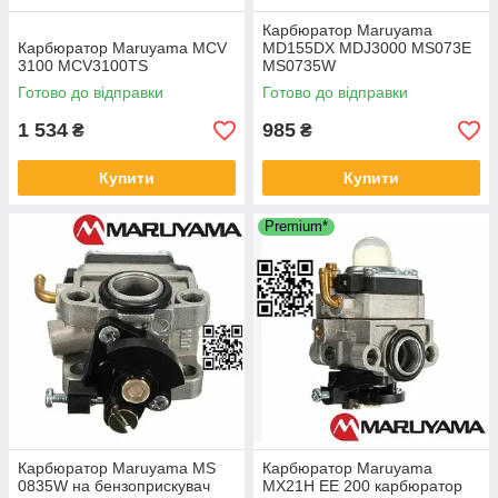
Карбюратор Maruyama
Карбюратор Maruyama MCV
MD155DX MDJ3000 MS073E
3100 MCV3100TS
MS0735W
Готово до відправки
Готово до відправки
1 534
985
₴
₴
Купити
Купити
Premium*
Карбюратор Maruyama MS
Карбюратор Maruyama
0835W на бензоприскувач
MX21H EE 200 карбюратор