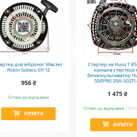
артер для віброног Wacker
Стартер на Husq T 85
Robin Subaru EH 12
кришка стартера 
бензокультиватор Hu
500PRO 20A-50211
956 ₴
1 475 ₴
Готово до відправки
Готово до відправки
Опто
КУПИТИ
КУПИТИ