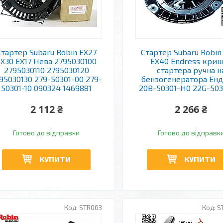
Стартер Subaru Robin EX27
Стартер Subaru Robin
EX30 EX17 Нева 2795030100
EX40 Endress кри
2795030110 2795030120
стартера ручна н
95030130 279-50301-00 279-
бензогенератора Ен
50301-10 090324 1469881
20B-50301-H0 22G-503
2 112 ₴
2 266 ₴
Готово до відправки
Готово до відправк
КУПИТИ
КУПИТИ
STR063
S