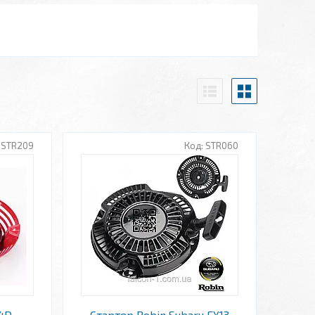
STR209
STR060
4D
Стартер Robin Subaru EX13