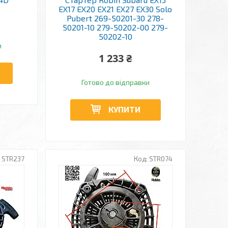
EX17 EX20 EX21 EX27 EX30 Solo
Pubert 269-50201-30 278-
50201-10 279-50202-00 279-
50202-10
и
1 233 ₴
Готово до відправки
КУПИТИ
STR237
STR074