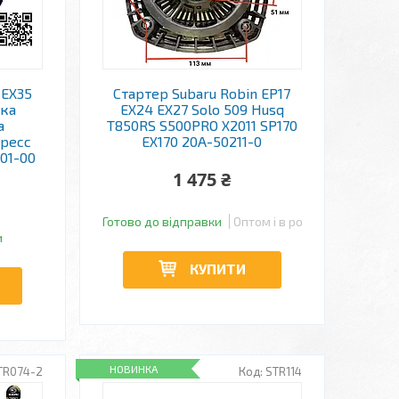
 EX35
Стартер Subaru Robin ЕР17
шка
ЕХ24 ЕХ27 Solo 509 Husq
а
T850RS S500PRO X2011 SP170
дресс
EX170 20A-50211-0
01-00
1 475 ₴
Готово до відправки
Оптом і в роздріб
и
КУПИТИ
НОВИНКА
TR074-2
STR114