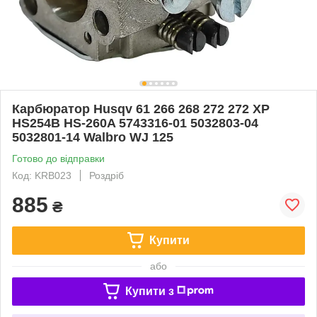
Карбюратор Husqv 61 266 268 272 272 ХР
HS254B HS-260A 5743316-01 5032803-04
5032801-14 Walbro WJ 125
Готово до відправки
Код: KRB023
Роздріб
885
₴
Купити
або
Купити з