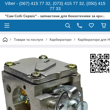
Viber - (067) 415 77 32, (073) 415 77 32, (050) 415
77 33
"Сам Собі Сервіс" - запчастини для бензотехніки за кращо
Товари та послуги
Карбюратори
Карбюратори для H