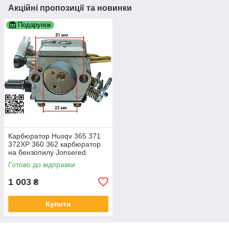
Акційні пропозиції та новинки
Подарунок
Карбюратор Husqv 365 371
372XP 360 362 карбюратор
на бензопилу Jonsered
CS2065 HU 365 372 HD-12
Готово до відправки
HD-6 5032818-01 503 28 32-
03
1 003
₴
Купити