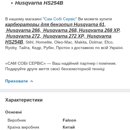
Husqvarna HS254B
В нашому магазині "
Сам Собі Сервіс
" Ви можете купити
карбюраторы для бензопил
Husqvarna 61,
Husqvarna 266,
Husqvarna 268, Husqvarna 268 ХР,
Husqvarna 272,
Husqvarna 272 ХР,
Husqvarna
HS254B
, Stihl, Homelite, Oleo-Mac, Makita, Dolmar, Efco,
Ryoby,
Тайга, Кедр, Рубін, Протон з доставкою по всій Україні.
«САМ СОБІ СЕРВІС» — Ваш надійний партнер і помічник.
Подаруйте друге життя своєї бензомоторной техніці.
Приховати
Характеристики
Основні
Виробник
Falcon
Країна виробник
Китай