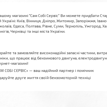
ашому магазині "Сам Собі Сервіс" Ви можете придбати Ст
й Україні: Київ, Вінниця, Дніпро, Житомир, Запоріжжя, Іва
олаїв, Одеса, Полтава, Рівне, Суми, Тернопіль, Ужгород, Х
нігів, Чернівці та інші міста України.
райте та замовляйте високонадійні запасні частини, витра
ніки, що працює від бензинового двигуна, електродвигун
ернет-магазині!
М СОБІ СЕРВІС» — ваш надійний партнер і помічник
аруйте друге життя своїй бензомоторній техніці