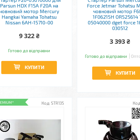
Parsun HDX F15A F20A на
Force Jetmar Tohatsu 
човновий мотор Mercury
човновий мотор F
Hangkai Yamaha Tohatsu
1F06215H OR525614 
Nissan 6AH-15710-00
05040000 dget force 1
030512
9 322 ₴
3 393 ₴
Готово до відправки
Готово до відправки
Опто
КУПИТИ
КУПИТИ
REMIUM*
STR135