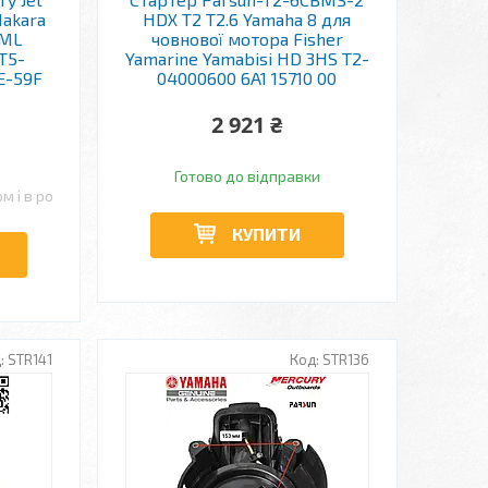
Makara
HDX T2 T2.6 Yamaha 8 для
6ML
човнової мотора Fisher
T5-
Yamarine Yamabisi HD 3HS T2-
E-59F
04000600 6A1 15710 00
2 921 ₴
Готово до відправки
м і в роздріб
КУПИТИ
STR141
STR136