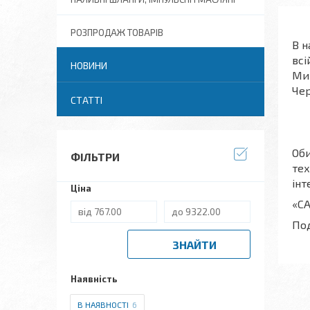
РОЗПРОДАЖ ТОВАРІВ
В н
всі
НОВИНИ
Мик
Чер
СТАТТІ
Оби
ФІЛЬТРИ
тех
інт
Ціна
«СА
Под
ЗНАЙТИ
Наявність
В НАЯВНОСТІ
6