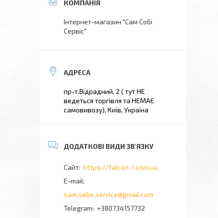
Інтернет-магазин "Сам Собі
Сервіс"
пр-т.Відрадний, 2 ( тут НЕ
ведеться торгівля та НЕМАЄ
самовивозу), Київ, Україна
https://falcon-1.com.ua
sam.sebe.service@gmail.com
+380734157732