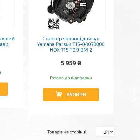
вновий
Стартер човнові двигун
тавр
Yamaha Parsun T15-04070000
HDX T15 T9.9 BM 2
5 959 ₴
и
Готово до відправки
КУПИТИ