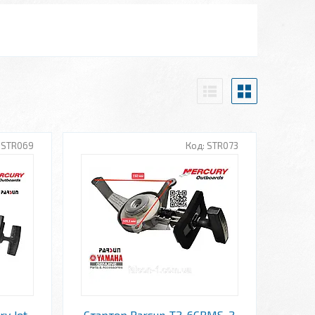
STR069
STR073
y Jet
Стартер Parsun-T2-6CBMS-2