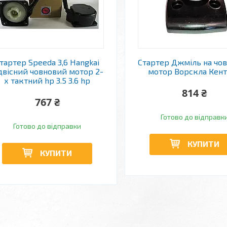
тартер Speeda 3,6 Hangkai
Стартер Джміль на чо
двісний човновий мотор 2-
мотор Ворскла Кен
х тактний hp 3.5 3.6 hp
814 ₴
767 ₴
Готово до відправк
Готово до відправки
КУПИТИ
КУПИТИ