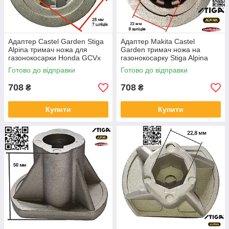
Адаптер Castel Garden Stiga
Адаптер Makita Castel
Alpina тримач ножа для
Garden тримач ножа на
газонокосарки Honda GCVx
газонокосарку Stiga Alpina
170 D 25мм h 66мм
муфта на Honda Mountfield
Готово до відправки
Готово до відправки
122465608/3
D22мм h66мм 122465607/4
664465607
708
708
₴
₴
Купити
Купити