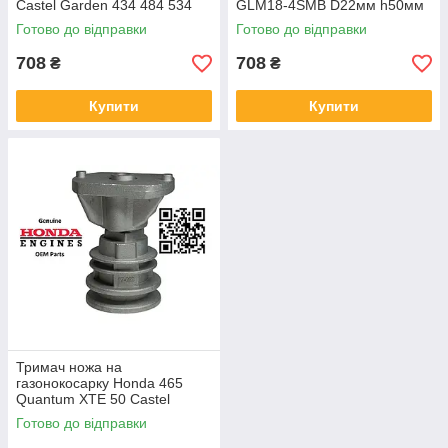
Castel Garden 434 484 534
GLM18-4SMB D22мм h50мм
GGP Sadko Alpina 84 D20мм
Готово до відправки
Готово до відправки
h35м 122463012-2
125463200/0
708
708
₴
₴
Купити
Купити
Тримач ножа на
газонокосарку Honda 465
Quantum XTE 50 Castel
Garden T484 адаптер
Готово до відправки
22465605/0 Stiga Alpina
Tecumseh 22мм 87мм