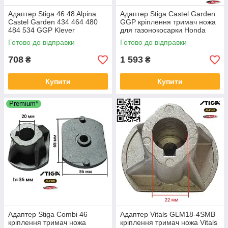
Адаптер Stiga 46 48 Alpina
Адаптер Stiga Castel Garden
Castel Garden 434 464 480
GGP кріплення тримач ножа
484 534 GGP Klever
для газонокосарки Honda
кріплення тримач ножа
D22.8мм h35мм 122465604/0
Готово до відправки
Готово до відправки
D22мм h50мм 122463012/2
1111-9624-01 22465605/0
1136067201
708
1 593
₴
₴
Купити
Купити
Premium*
Адаптер Stiga Combi 46
Адаптер Vitals GLM18-4SMB
кріплення тримач ножа
кріплення тримач ножа Vitals