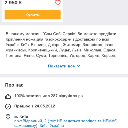
2 950
₴
Купити
В нашому магазині "Сам Собі Сервіс" Ви можете придбати
Кріплення ножа для газонокосарки з доставкою по всій
Україні: Київ, Вінниця, Дніпро, Житомир, Запоріжжя, Івано-
Франківськ, Кропивницький, Луцьк, Львів, Миколаїв, Одеса,
Полтава, Рівне, Суми, Тернопіль, Ужгород, Харків, Херсон,
Хмельницький, Черкаси, Чернігів, Чернівці та інші міста
Показати все
України.
Про нас
Обирайте та замовляйте високонадійні запасні частини,
витратні матеріали та комплектуючі для всілякої техніки, що
100% позитивних з 287 відгуків за рік
працює від бензинового двигуна, електродвигуна і дизеля, за
найнижчими цінами в нашому інтернет-магазині!
Працює з 24.05.2012
«САМ СОБІ СЕРВІС» — ваш надійний партнер і помічник
м. Київ
пр-т.Відрадний, 2 ( тут НЕ ведеться торгівля та НЕМАЄ
Подаруйте друге життя своїй бензомоторній техніці
самовивозу), Київ, Україна