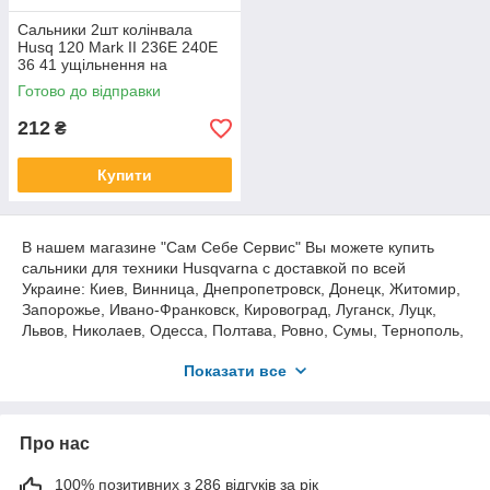
Сальники 2шт колінвала
Husq 120 Mark II 236Е 240Е
36 41 ущільнення на
бензопилу Хуск 235 235Е
Готово до відправки
5816080-01 5300191-70
12X36.2X3.7
212
₴
Купити
В нашем магазине "Сам Себе Сервис" Вы можете купить
сальники для техники Husqvarna с доставкой по всей
Украине: Киев, Винница, Днепропетровск, Донецк, Житомир,
Запорожье, Ивано-Франковск, Кировоград, Луганск, Луцк,
Львов, Николаев, Одесса, Полтава, Ровно, Сумы, Тернополь,
Ужгород, Харьков, Херсон, Хмельницкий, Черкассы,
Показати все
Чернигов, Черновцы и другие города Украины.
Работаем как с оптовыми, так и с розничными клиентами.
Про нас
Большой выбор запасных частей и комплектующих для
бензопил, мотокос, генераторов, мотопомп, триммеров,
100% позитивних з 286 відгуків за рік