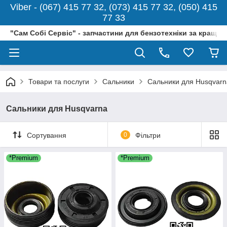
Viber - (067) 415 77 32, (073) 415 77 32, (050) 415
77 33
"Сам Собі Сервіс" - запчастини для бензотехніки за кращо
Товари та послуги
Сальники
Сальники для Husqvarn
Сальники для Husqvarna
Сортування
0
Фільтри
*Premium
*Premium