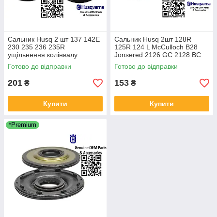
Сальник Husq 2 шт 137 142Е
Сальник Husq 2шт 128R
230 235 236 235R
125R 124 L McCulloch B28
ущільнення колінвалу
Jonsered 2126 GC 2128 BC
Jonsered CS2036 CS2040
2128 5450504-03 5450080-84
Готово до відправки
Готово до відправки
5039107-01 530056363
12х37х12,5
201
153
₴
₴
Купити
Купити
*Premium