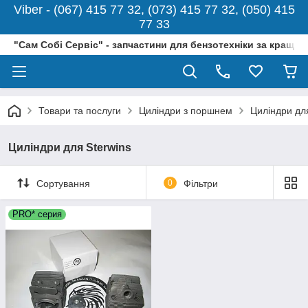
Viber - (067) 415 77 32, (073) 415 77 32, (050) 415
77 33
"Сам Собі Сервіс" - запчастини для бензотехніки за кращо
Товари та послуги
Циліндри з поршнем
Циліндри для
Циліндри для Sterwins
Сортування
0
Фільтри
PRO* серия