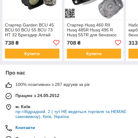
Стартер Garden BCU 45
Стартер Husq 460 RII
Наб
BCU 50 BCU 55 BCU 73
Husq 485R Husq 495 R
карб
HT 32 Бригадир Алтай
Husq 557R для бензокос
бен
Forte Graft Argo Байкал
мотокос бензотримерів
45 B
738
708
313
₴
₴
BGT 5600
Hsq
Купити
Купити
Про нас
100% позитивних з 287 відгуків за рік
Працює з 24.05.2012
м. Київ
пр-т.Відрадний, 2 ( тут НЕ ведеться торгівля та НЕМАЄ
самовивозу), Київ, Україна
Контакти