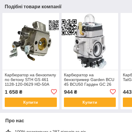
Подібні товари компанії
Карбюратор на бензопилу
Карбюратор на
Карб
по бетону STH GS 461
бензотример Garden BCU
TatG
1128-120-0629 HD-50A
45 BCU50 Гарден GC 26
для мотопил STH MS 461
1 658
944
443
₴
₴
Купити
Купити
Про нас
100% позитивних з 287 відгуків за рік