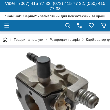
Viber - (067) 415 77 32, (073) 415 77 32, (050) 415
77 33
"Сам Собі Сервіс" - запчастини для бензотехніки за кращо
Товари та послуги
Розпродаж товарів
Карбюратор дл