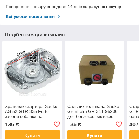
Повернення товару впродовж 14 днів за рахунок покупця
Всі умови повернення
Подібні товари компанії
Храповик стартера Sadko
Сальник колінвала Sadko
Стар
AG 52 GTR-335 Forte
Grunhelm GR-31T 95236
GTR2
зачепи собачки на
для бензокос, мотокос
бенз
бензотример Husq 236R
TatGar
бен
136
136
407
₴
₴
для мотокос 531RS 541RS
Vitals 5287554-03
Купити
Купити