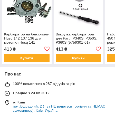
Карбюратор на бензопилу
Викрутка карбюратора
Наб
Husq 142 137 136 для
для Partn P340S, P350S,
450
мотопил Husq 141
P360S (5759301-01)
рем
Jonsered 2036 2040
регулювальна викрутка,
карб
413
413
325
₴
₴
5300719-87 5300354-82
для бензопил
бенз
5300696-29 5300717-04
Купити
Купити
Про нас
100% позитивних з 287 відгуків за рік
Працює з 24.05.2012
м. Київ
пр-т.Відрадний, 2 ( тут НЕ ведеться торгівля та НЕМАЄ
самовивозу), Київ, Україна