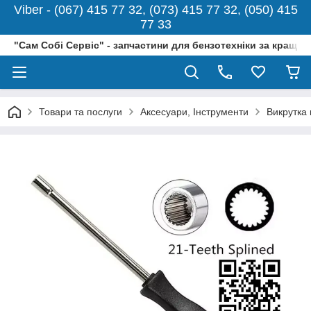
Viber - (067) 415 77 32, (073) 415 77 32, (050) 415
77 33
"Сам Собі Сервіс" - запчастини для бензотехніки за кращо
Товари та послуги
Аксесуари, Інструменти
Викрутка