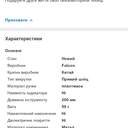
Подаруйте друге життя своєї бензомоторной техніці.
Приховати
Характеристики
Основні
Стан
Новий
Виробник
Falcon
Країна виробник
Китай
Тип викрутки
Прямий шліц
Матеріал ручки
пластмаса
Наявність індикатора
Ні
Довжина інструменту
200 мм
Вага
50 г
Намагнічений наконечник
Ні
Діелектричне покриття
Ні
Матеріал накінечника
Метал