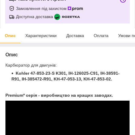
Замовлення під захистом
Доступна доставка
Опис
Характеристики
Доставка
Оплата
Умови п
Опис
Карбюратор для двигунів:
Kohler 47-853-23-S K301, IH-126025-C91, IH-38591-
R91, IH-385472-R91, KH-47-053-13, KH-47-853-02.
Premium* серія - виробництво на кращих заводах.