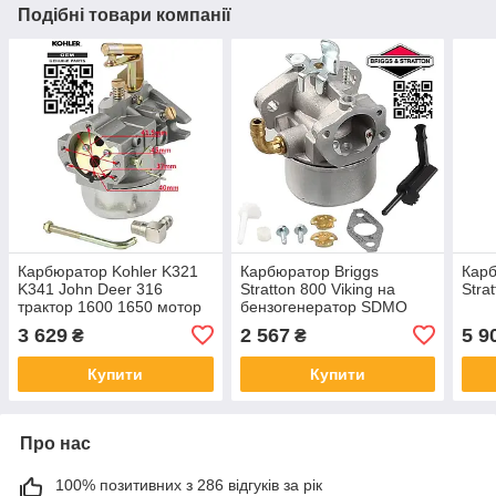
Подібні товари компанії
Карбюратор Kohler K321
Карбюратор Briggs
Карб
K341 John Deer 316
Stratton 800 Viking на
Stra
трактор 1600 1650 мотор
бензогенератор SDMO
Vergaser 47 853 30-S
Mtd Мотор Січ 798653
3 629
2 567
5 9
₴
₴
791077 790290 795648
696981 698860 811064
Купити
Купити
Про нас
100% позитивних з 286 відгуків за рік