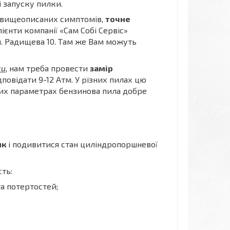
 запуску пилки.
х вищеописаних симптомів,
точне
Клієнти компанії «Сам Собі Сервіс»
ул. Радищева 10. Там же Вам можуть
ки
, нам треба провести
замір
повідати 9-12 Атм. У різних пилах цю
 цих параметрах бензинова пила добре
ик
і подивитися стан циліндропоршневої
сть:
а потертостей;