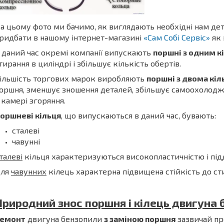
а цьому фото ми бачимо, як виглядають необхідні нам дета
ридбати в нашому інтернет-магазині
«Сам Собі Сервіс»
як 
 даний час окремі компанії випускають
поршні з одним к
тирання в циліндрі і збільшує кількість обертів.
ільшість торгових марок виробляють
поршні з двома кі
оршня, зменшує зношення деталей, збільшує самоохолодж
 камері згоряння.
оршневі кільця
, що випускаються в даний час, бувають:
сталеві
чавунні
талеві
кільця характеризуються високопластичністю і під
ля
чавунних
кілець характерна підвищена стійкість до ст
Природний знос поршня і кілець двигуна 
емонт
двигуна бензопили
з заміною поршня
зазвичай пр