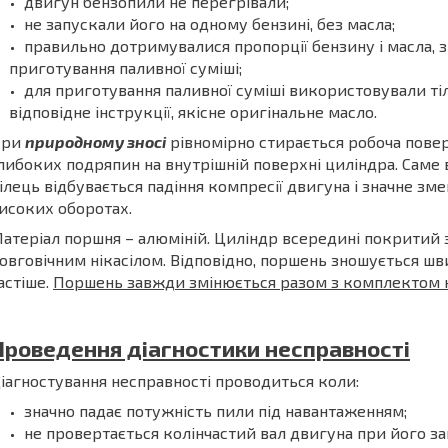
двигун бензопили не перегрівали;
не запускали його на одному бензині, без масла;
правильно дотримувалися пропорції бензину і масла, зг
приготування паливної суміші;
для приготування паливної суміші використовували ті
відповідне інструкції, якісне оригінальне масло.
При
природному зносі
рівномірно стирається робоча повер
либоких подряпин на внутрішній поверхні циліндра. Саме
ілець відбувається падіння компресії двигуна і значне зм
исоких оборотах.
атеріал поршня – алюміній. Циліндр всередині покритий
овговічним нікасілом. Відповідно, поршень зношується шви
астіше.
Поршень завжди змінюється разом з комплектом 
Проведення діагностики несправності
іагностування несправності проводиться коли:
значно падає потужність пили під навантаженням;
не провертається колінчастий вал двигуна при його з