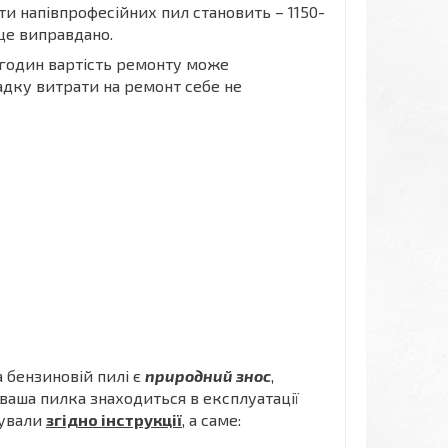
ти напівпрофесійних пил становить – 1150-
 це виправдано.
огодин вартість ремонту може
адку витрати на ремонт себе не
 бензиновій пилі є
природний знос
,
ваша пилка знаходиться в експлуатації
атували
згідно інструкції
, а саме: