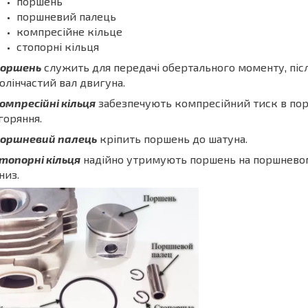
поршень
поршневий палець
компресійне кільце
стопорні кільця
оршень
служить для передачі обертального моменту, після
олінчастий вал двигуна.
омпресійні кільця
забезпечують компресійний тиск в пор
горяння.
оршневий палець
кріпить поршень до шатуна.
топорні кільця
надійно утримують поршень на поршневому
низ.