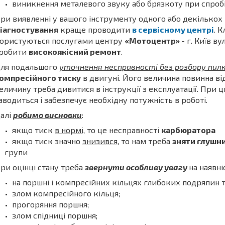
виникнення металевого звуку або брязкоту при спробі
ри виявленні у вашого інструменту одного або декілько
іагностування
краще проводити
в сервісному центрі
. 
ористуються послугами центру
«Мотоцентр»
- г. Київ в
робити
високоякісний ремонт
.
ля подальшого
уточнення несправності без розбору пил
омпресійного тиску
в двигуні. Його величина повинна від
еличину треба дивитися в інструкції з експлуатації. При
аводиться і забезпечує необхідну потужність в роботі.
алі
робимо висновки
:
якщо тиск
в нормі
, то це несправності
карбюратора
якщо тиск значно
знизився
, то нам треба
зняти глушн
групи
ри оцінці стану треба
звернути особливу увагу
на наявні
на поршні і компресійних кільцях глибоких подряпин т
злом компресійного кільця;
прогоряння поршня;
злом спідниці поршня;