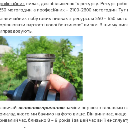
рофесійних
пилах, для збільшення їх ресурсу. Ресурс робо
250 мотогодин, а професійних – 2100-2600 мотогодин. Тут
а звичайних побутових пилках з ресурсом 550 – 650 мот
орівнювати вартості нової бензинової пилки. В цьому вип
иправдовують.
азвичай,
основною причиною
заміни поршня з кільцями на
риклад якого ми бачимо на фото вище. Він виникає, якщо 
ривалий час, близько 8 – 9 років і за цей час ви її експлу