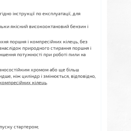
ідно інструкції по експлуатації, для
льки якісний високооктановий бензин і
хня поршня і компресійних кілець, без
 внаслідок природного стирання поршня і
еншення потужності при роботі пили на
 зносостійким хромом або ще більш
дше, ніж циліндр і змінюється, відповідно,
компресійних кілець
.
апуску стартером;