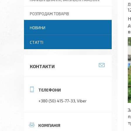
п
1
РОЗПРОДАЖ ТОВАРІВ
Н
д
НОВИНИ
в
СТАТТІ
КОНТАКТИ
+380 (50) 415-77-33
Viber
З
п
т