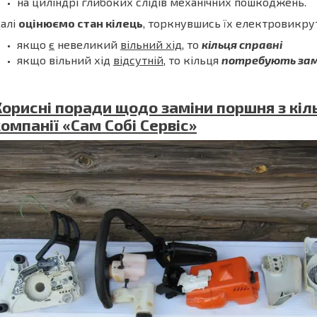
на циліндрі глибоких слідів механічних пошкоджень.
алі
оцінюємо стан кілець
, торкнувшись їх електровикру
якщо
є
невеликий
вільний хід
, то
кільця справні
якщо вільний хід
відсутній
, то кільця
потребують зам
Корисні поради щодо заміни поршня з кіл
компанії «Сам Собі Сервіс»