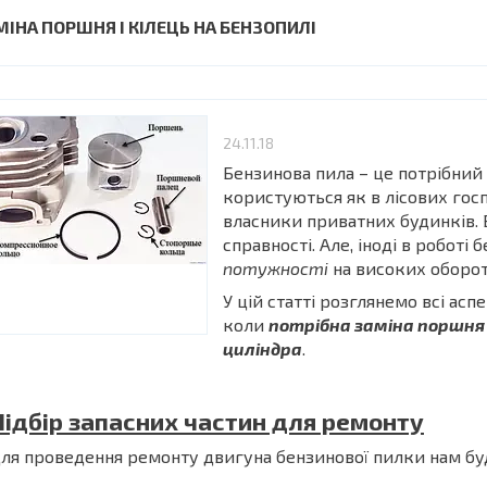
МІНА ПОРШНЯ І КІЛЕЦЬ НА БЕНЗОПИЛІ
24.11.18
Бензинова пила – це потрібний
користуються як в лісових госпо
власники приватних будинків. 
справності. Але, іноді в роботі
потужності
на високих оборотах
У цій статті розглянемо всі ас
коли
потрібна заміна поршня і
циліндра
.
Підбір запасних частин для ремонту
ля проведення ремонту двигуна бензинової пилки нам буду