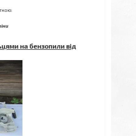
ткою:
іни
ьцями на бензопили від