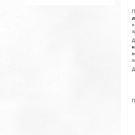
П
д
к
з
Д
к
в
з
Д
П