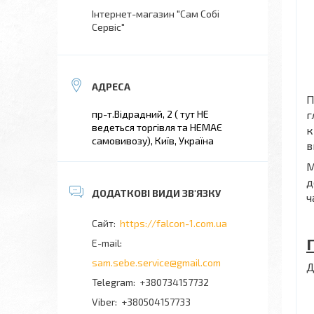
Інтернет-магазин "Сам Собі
Сервіс"
пр-т.Відрадний, 2 ( тут НЕ
г
ведеться торгівля та НЕМАЄ
к
самовивозу), Київ, Україна
в
М
д
ч
https://falcon-1.com.ua
sam.sebe.service@gmail.com
Д
+380734157732
+380504157733