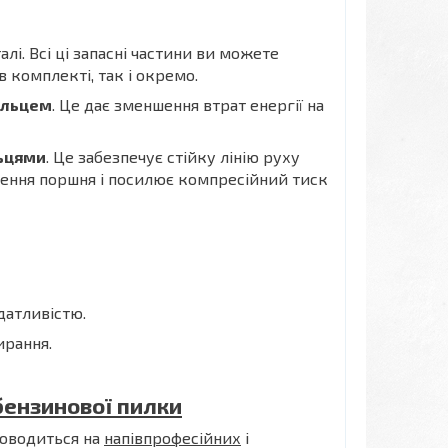
лі. Всі ці запасні частини ви можете
в комплекті, так і окремо.
ільцем
. Це дає зменшення втрат енергії на
льцями
. Це забезпечує стійку лінію руху
ення поршня і посилює компресійний тиск
датливістю.
ирання.
бензинової пилки
оводиться на
напівпрофесійних
і