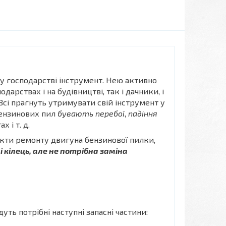
 у господарстві інструмент. Нею активно
дарствах і на будівництві, так і дачники, і
Всі прагнуть утримувати свій інструмент у
 бензинових пил
бувають перебої
,
падіння
 і т. д.
пекти ремонту двигуна бензинової пилки,
 кілець, але не потрібна заміна
ть потрібні наступні запасні частини: