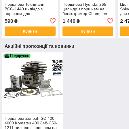
Поршнева Tekhmann
Поршнева Hyundai 265
Цилі
BCG-1440 циліндр з
циліндр з поршнем на
Shin
поршнем для
бензотример Champion
для 
обприскувача Forte 3WF-
T252 ЦПГ для бензокос
590
1 440
2 4
₴
₴
340F-6 ЦПГ 1E40F-6
Daewoo Mitsubishi Zenoah
BG260 1E34F 4C-60
Купити
Купити
Акційні пропозиції та новинки
Подарунок
Поршнева Zenoah GZ 400-
4000 Komatsu 400 848-C50-
1211 циліндр з поршнем на