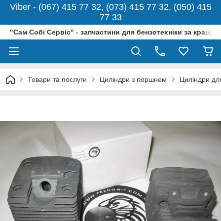
Viber - (067) 415 77 32, (073) 415 77 32, (050) 415
77 33
"Сам Собі Сервіс" - запчастини для бензотехніки за кращо
Товари та послуги
Циліндри з поршнем
Циліндри дл