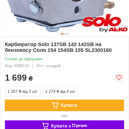
Карбюратор Solo 137SB 142 142SB на
бензокосу Соло 154 154SB 155 SL2300160
Готово до відправки
Код: KRB216
Опт і роздріб
1 699
₴
1 357 ₴
від 2 шт.
1 274 ₴
від 4 шт.
Купити
або
Купити з