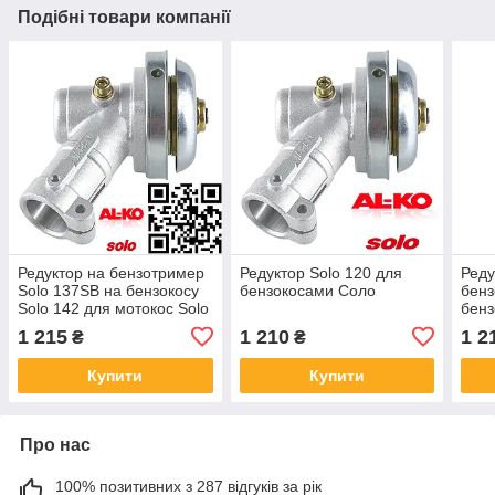
Подібні товари компанії
Редуктор на бензотример
Редуктор Solo 120 для
Реду
Solo 137SB на бензокосу
бензокосами Соло
бенз
Solo 142 для мотокос Solo
бен
154B SL3000175 для
1 215
1 210
1 2
₴
₴
бензокосами Соло
Купити
Купити
Про нас
100% позитивних з 287 відгуків за рік