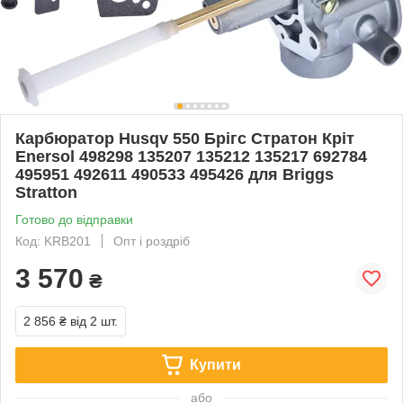
Карбюратор Husqv 550 Брігс Стратон Кріт
Enersol 498298 135207 135212 135217 692784
495951 492611 490533 495426 для Briggs
Stratton
Готово до відправки
Код: KRB201
Опт і роздріб
3 570
₴
2 856 ₴
від 2 шт.
Купити
або