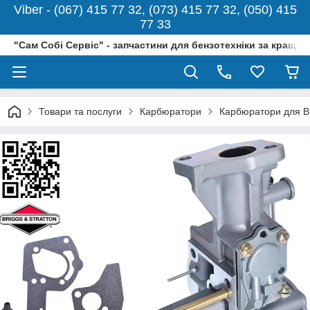
Viber - (067) 415 77 32, (073) 415 77 32, (050) 415
77 33
"Сам Собі Сервіс" - запчастини для бензотехніки за кращо
Товари та послуги
Карбюратори
Карбюратори для Br