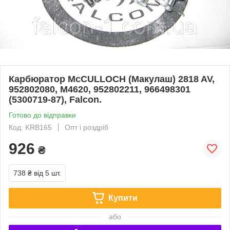
Карбюратор McCULLOCH (Макулаш) 2818 AV,
952802080, M4620, 952802211, 966498301
(5300719-87), Falcon.
Готово до відправки
Код: KRB165
Опт і роздріб
926
₴
738 ₴
від 5 шт.
Купити
або