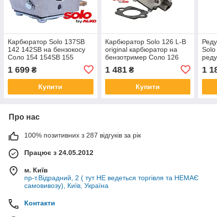
Карбюратор Solo 137SB
Карбюратор Solo 126 L-B
Реду
142 142SB на бензокосу
original карбюратор на
Solo
Соло 154 154SB 155
бензотример Соло 126
реду
SL2300160
оригінал
мото
1 699
1 481
1 1
₴
₴
Купити
Купити
Про нас
100% позитивних з 287 відгуків за рік
Працює з 24.05.2012
м. Київ
пр-т.Відрадний, 2 ( тут НЕ ведеться торгівля та НЕМАЄ
самовивозу), Київ, Україна
Контакти