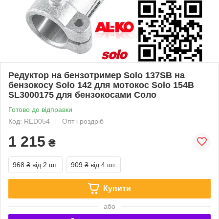
Редуктор на бензотример Solo 137SB на
бензокосу Solo 142 для мотокос Solo 154B
SL3000175 для бензокосами Соло
Готово до відправки
Код: RED054
Опт і роздріб
1 215
₴
968 ₴
від 2 шт.
909 ₴
від 4 шт.
Купити
або