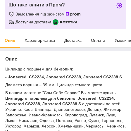
Що таке купити з Пром?
Замовлення під захистом
Доступна доставка
Опис
Характеристики
Доставка
Оплата
Умови п
Опис
Цилиндр с поршнем для бензопил:
- Jonsered CS2234, Jonsered CS2238, Jonsered CS2238 S
Диаметр поршня – 39 мм. Цилиндр темного цвета.
В нашем магазине "Сам Себе Сервис" Вы можете купить
Цилиндр с поршнем для бензопил Jonsered CS2234,
Jonsered CS2238, Jonsered CS2238 S
с доставкой по всей
Украине: Киев, Винница, Днепропетровск, Донецк, Житомир,
Запорожье, Ивано-Франковск, Кировоград, Луганск, Луцк,
Львов, Николаев, Одесса, Полтава, Ровно, Сумы, Тернополь,
Ужгород, Харьков, Херсон, Хмельницкий, Черкассы, Чернигов,