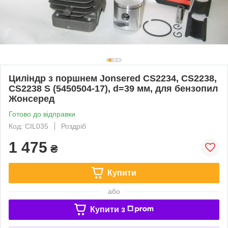
Циліндр з поршнем Jonsered CS2234, CS2238,
CS2238 S (5450504-17), d=39 мм, для бензопил
Жонсеред
Готово до відправки
Код: CIL035
Роздріб
1 475
₴
Купити
або
Купити з