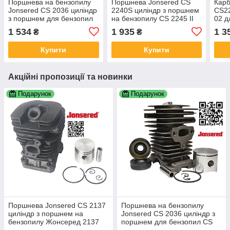
Поршнева на бензопилу
Поршнева Jonsered CS
Карб
Jonsered CS 2036 циліндр
2240S циліндр з поршнем
CS22
з поршнем для бензопил
на бензопилу CS 2245 II
02 д
CS 2040 530 06 99-40 ЦПГ
ЦПГ для ланцюгових
Джо
1 534
1 935
1 3
₴
₴
Жонсеред + сальники
бензопил 5441199-04
колінвала 2 шт
5441199-02
Купити
Купити
Акційні пропозиції та новинки
Подарунок
Подарунок
Поршнева Jonsered CS 2137
Поршнева на бензопилу
циліндр з поршнем на
Jonsered CS 2036 циліндр з
бензопилу Жонсеред 2137
поршнем для бензопил CS
530 07 14-12
2040 530 06 99-40 ЦПГ