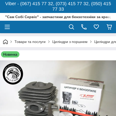
Viber - (067) 415 77 32, (073) 415 77 32, (050) 415
77 33
"Сам Собі Сервіс" - запчастини для бензотехніки за кращо
Товари та послуги
Циліндри з поршнем
Циліндри дл
Новинка