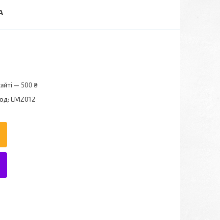
А
айті — 500 ₴
од:
LMZ012