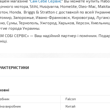
ашем магазине "
Сам Себе Сервис
" Вы можете купить Набо
очного мотора, Stihl, Husqvarna, Homelite, Oleo-Mac, Makita,
тон, Honda, Briggs & Stratton с доставкой по всей Украин
омир, Запорожье, Ивано-Франковск, Кировоград, Луганск,
но, Сумы, Тернополь, Ужгород, Харьков, Херсон, Хмельни
гие города Украины.
М СОБІ СЕРВІС» — Ваш надійний партнер і помічник. Пода
ніці.
РАКТЕРИСТИКИ
новні
обник
Falcon
їна виробник
Китай