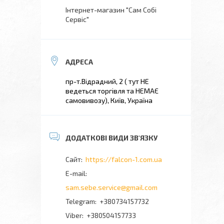
Інтернет-магазин "Сам Собі
Сервіс"
пр-т.Відрадний, 2 ( тут НЕ
ведеться торгівля та НЕМАЄ
самовивозу), Київ, Україна
https://falcon-1.com.ua
sam.sebe.service@gmail.com
+380734157732
+380504157733