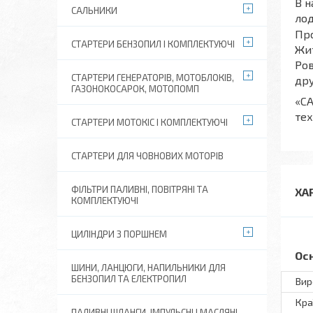
В н
САЛЬНИКИ
лод
Про
СТАРТЕРИ БЕНЗОПИЛ І КОМПЛЕКТУЮЧІ
Жит
Ров
СТАРТЕРИ ГЕНЕРАТОРІВ, МОТОБЛОКІВ,
дру
ГАЗОНОКОСАРОК, МОТОПОМП
«СА
тех
СТАРТЕРИ МОТОКІС І КОМПЛЕКТУЮЧІ
СТАРТЕРИ ДЛЯ ЧОВНОВИХ МОТОРІВ
ФІЛЬТРИ ПАЛИВНІ, ПОВІТРЯНІ ТА
ХА
КОМПЛЕКТУЮЧІ
ЦИЛІНДРИ З ПОРШНЕМ
Ос
ШИНИ, ЛАНЦЮГИ, НАПИЛЬНИКИ ДЛЯ
БЕНЗОПИЛ ТА ЕЛЕКТРОПИЛ
Вир
Кра
ПАЛИВНІ ШЛАНГИ, ІМПУЛЬСНІ І МАСЛЯНІ