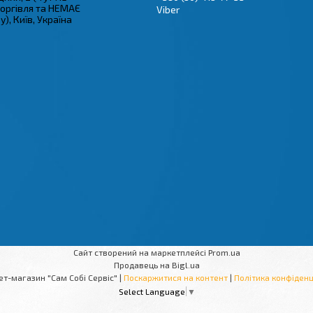
торгівля та НЕМАЄ
Viber
), Київ, Україна
Сайт створений на маркетплейсі
Prom.ua
Продавець на Bigl.ua
Інтернет-магазин "Сам Собі Сервіс" |
Поскаржитися на контент
|
Політика конфіденц
Select Language
▼