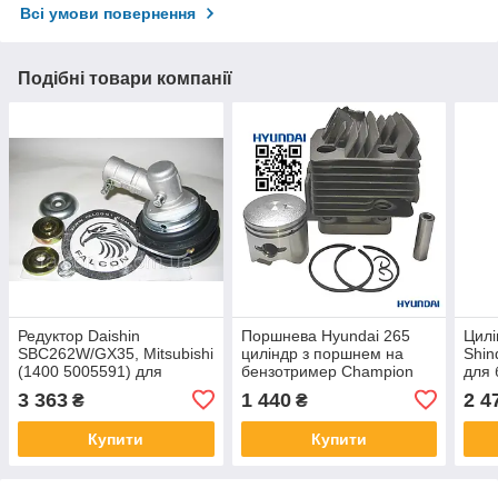
Всі умови повернення
Подібні товари компанії
Редуктор Daishin
Поршнева Hyundai 265
Цилі
SBC262W/GX35, Mitsubishi
циліндр з поршнем на
Shin
(1400 5005591) для
бензотример Champion
для 
бензокосами Дайшин
T252 ЦПГ для бензокос
3 363
1 440
2 4
₴
₴
Daewoo Mitsubishi Zenoah
BG260 1E34F 4C-60
Купити
Купити