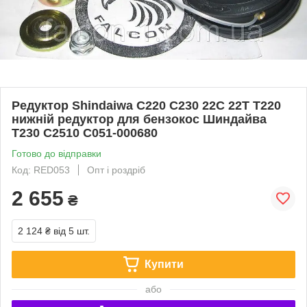
Редуктор Shindaiwa C220 C230 22C 22T T220
нижній редуктор для бензокос Шиндайва
T230 C2510 C051-000680
Готово до відправки
Код: RED053
Опт і роздріб
2 655
₴
2 124 ₴
від 5 шт.
Купити
або