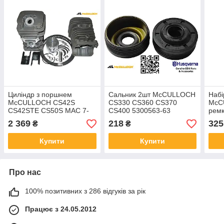
Циліндр з поршнем
Сальник 2шт McCULLOCH
Наб
McCULLOCH CS42S
CS330 CS360 CS370
McC
CS42STE CS50S MAC 7-
CS400 5300563-63
рем
38 8-42 738 842 5300718-
ущільнення коленвала на
карб
2 369
218
325
₴
₴
84 5767527-01 поршнева
бензопилу Макалош
бен
група ЦПГ
12*37*12,5
CS4
Купити
Купити
Про нас
100% позитивних з 286 відгуків за рік
Працює з 24.05.2012