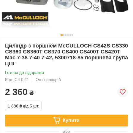
Циліндр з поршнем McCULLOCH CS42S CS330
CS360 CS360T CS370 CS400 CS400T CS420T
Mac 7-38 7-40 7-42, 5300718-85 поршнева група
ЦПГ
Готово до відправки
Код: CIL027
Опт і роздріб
2 360
₴
1 888 ₴
від 5 шт.
Купити
або