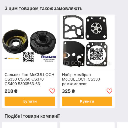
З цим товаром також замовляють
Сальник 2шт McCULLOCH
Набір мембран
CS330 CS360 CS370
McCULLOCH CS330
CS400 5300563-63
ремкомплект
ущільнення коленвала на
карбюратора для
218
325
₴
₴
бензопилу Макалош
бензопил CS360 CS370
12*37*12,5
CS400 5986844-20
Купити
Купити
Подібні товари компанії