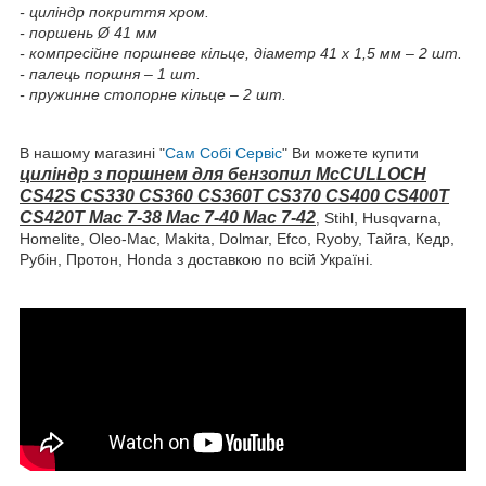
- циліндр покриття хром.
- поршень Ø 41 мм
- компресійне поршневе кільце, діаметр 41 х 1,5 мм – 2 шт.
- палець поршня – 1 шт.
- пружинне стопорне кільце – 2 шт.
В нашому магазині "
Сам Собі Сервіс
" Ви можете купити
циліндр з поршнем для бензопил
McCULLOCH
CS42S CS330 CS360 CS360T CS370 CS400 CS400T
CS420T Mac 7-38
Mac
7-40
Mac
7-42
Stihl, Husqvarna,
,
Homelite, Oleo-Mac, Makita, Dolmar, Efco,
Ryoby,
Тайга, Кедр,
Рубін, Протон, Honda з доставкою по всій Україні.