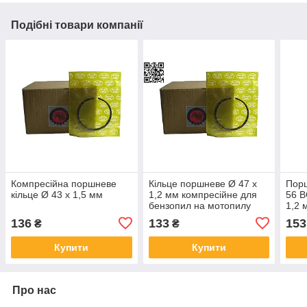
Подібні товари компанії
Компресійна поршневе
Кільце поршневе Ø 47 х
Порш
кільце Ø 43 х 1,5 мм
1,2 мм компресійне для
56 B
бензопил на мотопилу
1,2 
STH MS 291 STH MS 361
136
133
153
₴
₴
Купити
Купити
Про нас